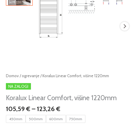
Cenovni
Koralux
Domov
/
ogrevanje
/ Koralux Linear Comfort, višine 1220mm
razpon:
Linear
NA ZALOGI
od
Comfort,
105,59 €
višine
Koralux Linear Comfort, višine 1220mm
do
1220mm
105,59
€
–
123,26
€
123,26 €
količina
450mm
500mm
600mm
750mm