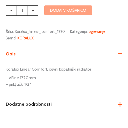
-
+
DODAJ V KOŠARICO
Šifra:
Koralux_linear_comfort_1220
Kategorija:
ogrevanje
Brand:
KORALUX
Opis
Koralux Linear Comfort, cevni kopalniški radiator
– višine 1220mm
– priključki 1/2″
Dodatne podrobnosti
Dimenzije
Ni na voljo