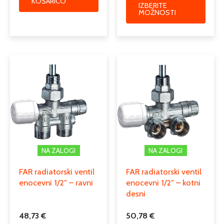
KOŠARICO
IZBERITE
MOŽNOSTI
NA ZALOGI
NA ZALOGI
FAR radiatorski ventil
FAR radiatorski ventil
enocevni 1/2″ – ravni
enocevni 1/2″ – kotni
desni
48,73
€
50,78
€