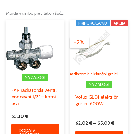
450mm
,
500mm
,
600mm
,
Možnosti
750mm
Morda vam bo prav tako všeč…
Cenovni
Ta
PRIPOROČAMO
AKCIJA
Tip
kopalniški radiator
razpon:
izdele
od
Moč w
504
,
553
,
650
,
791
ima
62,02 €
-9%
-9%
več
do
Cevni priključek
1/2
različi
65,03 €
Možno
Podkategorija1
radiatorji
lahko
izber
Podkategorija2
jekleni cevni radiatorji
radiatorski električni grelci
NA ZALOGI
na
NA ZALOGI
strani
FAR radiatorski ventil
izdelk
enocevni 1/2″ – kotni
Volux GL01 električni
levi
grelec 600W
55,30
€
62,02
€
–
65,03
€
DODAJ V