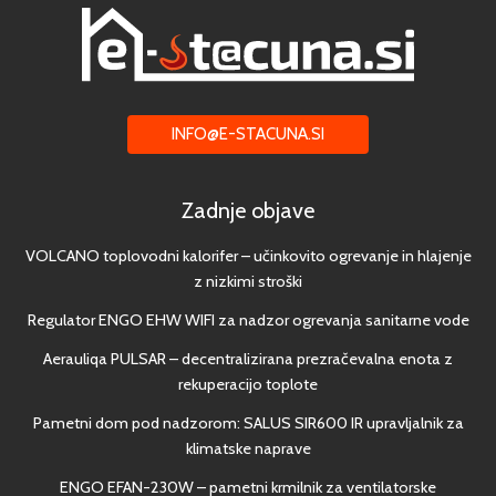
INFO@E-STACUNA.SI
Zadnje objave
VOLCANO toplovodni kalorifer – učinkovito ogrevanje in hlajenje
z nizkimi stroški
Regulator ENGO EHW WIFI za nadzor ogrevanja sanitarne vode
Aerauliqa PULSAR – decentralizirana prezračevalna enota z
rekuperacijo toplote
Pametni dom pod nadzorom: SALUS SIR600 IR upravljalnik za
klimatske naprave
ENGO EFAN-230W – pametni krmilnik za ventilatorske