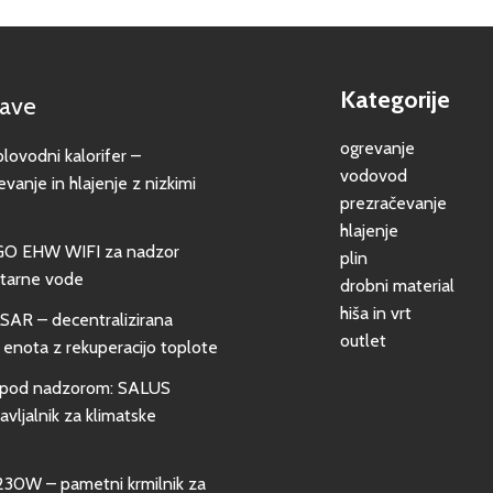
Kategorije
jave
ogrevanje
vodni kalorifer –
vodovod
evanje in hlajenje z nizkimi
prezračevanje
hlajenje
GO EHW WIFI za nadzor
plin
itarne vode
drobni material
hiša in vrt
SAR – decentralizirana
outlet
 enota z rekuperacijo toplote
pod nadzorom: SALUS
vljalnik za klimatske
0W – pametni krmilnik za