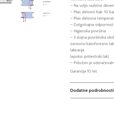
– Na voljo različne dimenzi
– Max delovni tlak: 10 ba
– Max delovna temperatu
– Dolgotrajna odpornost p
– Higienska površina
– 3 slojna površinska ob
osnovno katoforezno laki
lakiranje
(epoksi. poliestrski lak)
– Priložen je odzračevaln
Garancija 10 let.
Dodatne podrobnosti
Teža