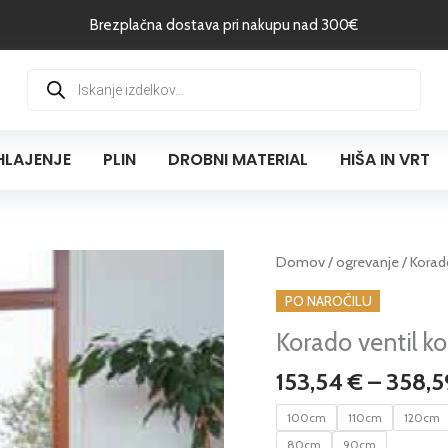
Brezplačna dostava pri nakupu nad 300€
Products
search
HLAJENJE
PLIN
DROBNI MATERIAL
HIŠA IN VRT
Korado
Domov
/
ogrevanje
/ Korad
ventil
PO NAROČILU
kompakt
Korado ventil k
radiator
tip
153,54
€
–
358,
22,
višine
100cm
110cm
120cm
20cm
80cm
90cm