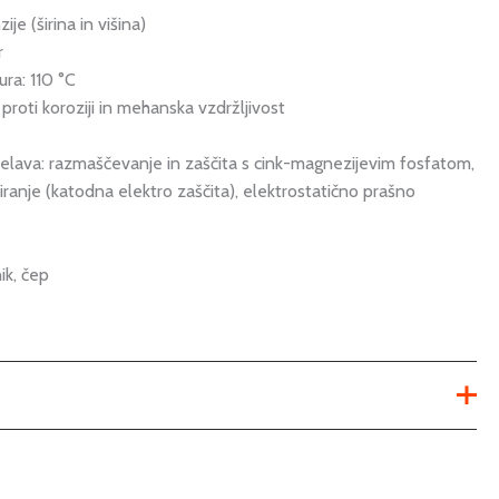
je (širina in višina)
r
ra: 110 °C
roti koroziji in mehanska vzdržljivost
delava: razmaščevanje in zaščita s cink-magnezijevim fosfatom,
ranje (katodna elektro zaščita), elektrostatično prašno
ik, čep
Ni na voljo