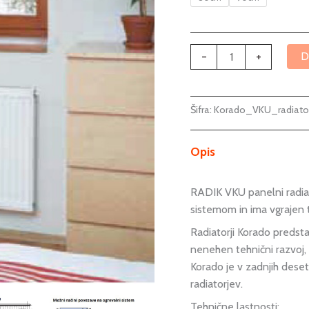
količina
-
+
D
Šifra:
Korado_VKU_radiat
Opis
RADIK VKU panelni radiat
sistemom in ima vgrajen t
Radiatorji Korado predsta
nenehen tehnični razvoj, 
Korado je v zadnjih deset
radiatorjev.
Tehnične lastnosti: