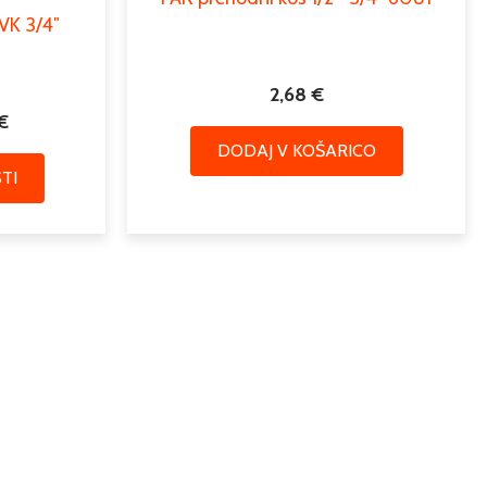
 VK 3/4″
izdelka
2,68
€
€
DODAJ V KOŠARICO
TI