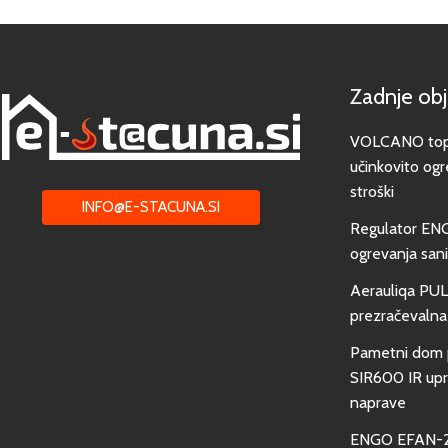
Zadnje ob
VOLCANO toplo
učinkovito ogr
stroški
INFO@E-STACUNA.SI
Regulator EN
ogrevanja san
Aerauliqa PUL
prezračevalna
Pametni dom 
SIR600 IR upra
naprave
ENGO EFAN-23