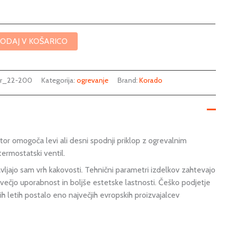
ODAJ V KOŠARICO
or_22-200
Kategorija:
ogrevanje
Brand:
Korado
or omogoča levi ali desni spodnji priklop z ogrevalnim
ermostatski ventil.
vljajo sam vrh kakovosti. Tehnični parametri izdelkov zahtevajo
večjo uporabnost in boljše estetske lastnosti. Češko podjetje
ih letih postalo eno največjih evropskih proizvajalcev