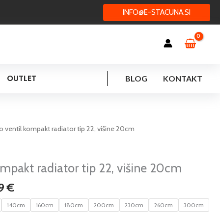
INFO@E-STACUNA.SI
OUTLET
BLOG
KONTAKT
Cenovni
o ventil kompakt radiator tip 22, višine 20cm
razpon:
od
153,54 €
ompakt radiator tip 22, višine 20cm
do
59
€
358,59 €
140cm
160cm
180cm
200cm
230cm
260cm
300cm