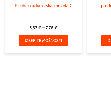
Pucihar radiatorska konzola C
pred
izdelka
3,37
€
–
7,78
€
IZBERITE MOŽNOSTI
D