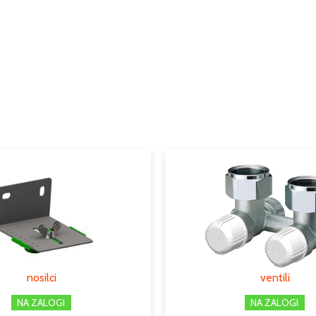
Dimenzije
Možnosti
Tip
Serija
Moč w
Cevni priključek
Podkategorija1
Podkategorija2
nosilci
ventili
NA ZALOGI
NA ZALOGI