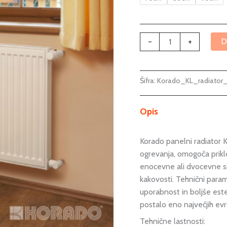
-
+
D
Šifra:
Korado_KL_radiator
Opis
Korado panelni radiator 
ogrevanja, omogoča priklop
enocevne ali dvocevne si
kakovosti. Tehnični param
uporabnost in boljše este
postalo eno največjih evr
Tehnične lastnosti: