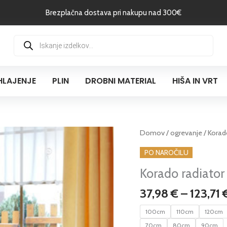
Brezplačna dostava pri nakupu nad 300€
Products
search
HLAJENJE
PLIN
DROBNI MATERIAL
HIŠA IN VRT
Korado
Domov
/
ogrevanje
/ Korado
radiator
PO NAROČILU
klasik
Korado radiator 
tip
10,
37,98
€
–
123,71
višine
50cm
100cm
110cm
120cm
količina
70cm
80cm
90cm