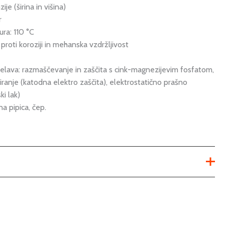
je (širina in višina)
r
ra: 110 °C
roti koroziji in mehanska vzdržljivost
delava: razmaščevanje in zaščita s cink-magnezijevim fosfatom,
ranje (katodna elektro zaščita), elektrostatično prašno
ki lak)
a pipica, čep.
Ni na voljo
Ni na voljo