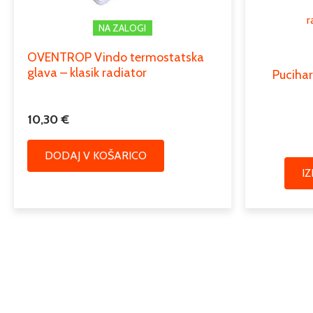
r
NA ZALOGI
OVENTROP Vindo termostatska
glava – klasik radiator
Pucihar
10,30
€
DODAJ V KOŠARICO
I