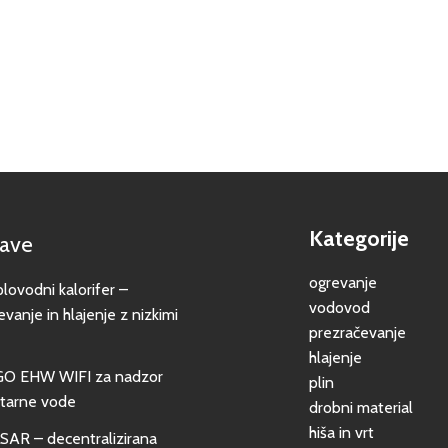
Kategorije
jave
ogrevanje
vodni kalorifer –
vodovod
evanje in hlajenje z nizkimi
prezračevanje
hlajenje
GO EHW WIFI za nadzor
plin
itarne vode
drobni material
hiša in vrt
SAR – decentralizirana