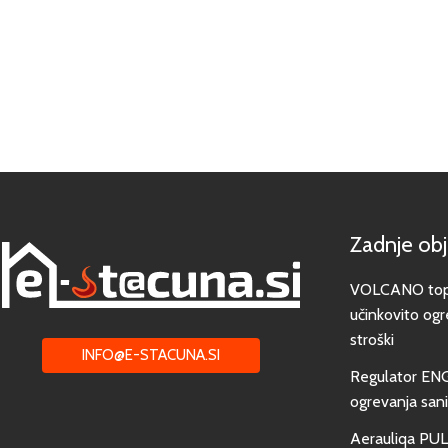
Zadnje ob
VOLCANO toplo
učinkovito ogr
stroški
INFO@E-STACUNA.SI
Regulator EN
ogrevanja san
Aerauliqa PUL