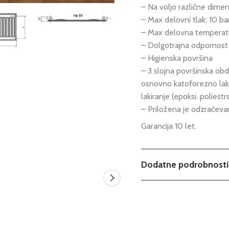
– Na voljo različne dimenzi
– Max delovni tlak: 10 ba
– Max delovna temperatu
– Dolgotrajna odpornost p
– Higienska površina
– 3 slojna površinska ob
osnovno katoforezno laki
lakiranje (epoksi. poliestrs
– Priložena je odzračevan
Garancija 10 let.
Dodatne podrobnosti
Teža
Dimenzije