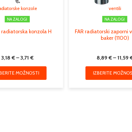
lahko
adiatorske konzole
ventili
izberete
na
NA ZALOGI
NA ZALOGI
strani
 radiatorska konzola H
FAR radiatorski zaporni v
izdelka
baker (1100)
3,18
€
–
3,71
€
8,89
€
–
11,59
ZBERITE MOŽNOSTI
IZBERITE MOŽNOS