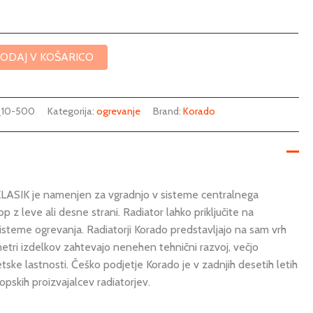
ODAJ V KOŠARICO
_10-500
Kategorija:
ogrevanje
Brand:
Korado
KLASIK je namenjen za vgradnjo v sisteme centralnega
 z leve ali desne strani. Radiator lahko priključite na
steme ogrevanja. Radiatorji Korado predstavljajo na sam vrh
etri izdelkov zahtevajo nenehen tehnični razvoj, večjo
tske lastnosti. Češko podjetje Korado je v zadnjih desetih letih
opskih proizvajalcev radiatorjev.