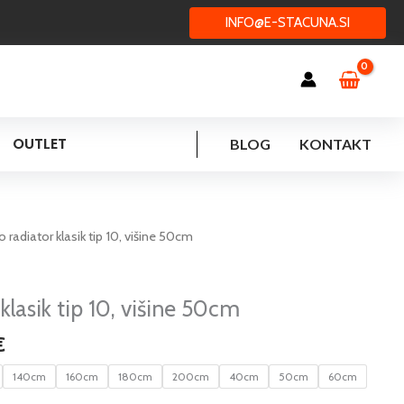
INFO@E-STACUNA.SI
OUTLET
BLOG
KONTAKT
Cenovni
 radiator klasik tip 10, višine 50cm
razpon:
od
37,98 €
klasik tip 10, višine 50cm
do
€
123,71 €
140cm
160cm
180cm
200cm
40cm
50cm
60cm