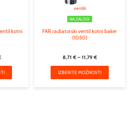
lahko
lahko
ventili
izberete
izberete
na
na
NA ZALOGI
strani
strani
entil kotni
FAR radiatorski ventil kotni baker
izdelka
izdelka
(1050)
€
8,71
€
–
11,79
€
TI
IZBERITE MOŽNOSTI