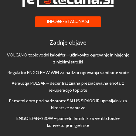
INFO@E-STACUNA.SI
Zadnje objave
VOLCANO toplovodni kalorifer – učinkovito ogrevanje in hlajenje
z nizkimi stroški
Regulator ENGO EHW WIFI za nadzor ogrevanja sanitarne vode
Aerauliqa PULSAR – decentralizirana prezračevalna enota z
rekuperacijo toplote
Pametni dom pod nadzorom: SALUS SIR600 IR upravljalnik za
klimatske naprave
ENGO EFAN-230W – pametni krmilnik za ventilatorske
konvektorje in grelnike