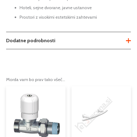
Hoteli, sejne dvorane, javne ustanove
Prostori z visokimi estetskimi zahtevami
Dodatne podrobnosti
Dimenzije
144 mm
1000
,
1100
,
1200
,
1400
,
1600
,
Možnosti
1800
,
2000
,
2300
,
2600
,
3000
,
Morda vam bo prav tako všeč…
500
,
600
,
700
,
800
,
900
Cenovni
Ta
razpon:
izdelek
KORATHERM HORIZONTAL
Tip
od
radiator
ima
8,43 €
več
do
Serija
KORATHERM HORIZONTAL
različic.
10,96 €
Možnosti
1084
,
1251
,
209
,
250
,
292
,
334
,
lahko
Moč w
375
,
417
,
459
,
500
,
584
,
667
,
751
,