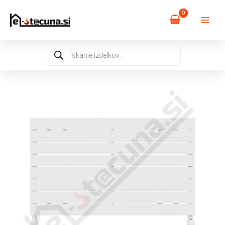
Skip
to
content
Products
search