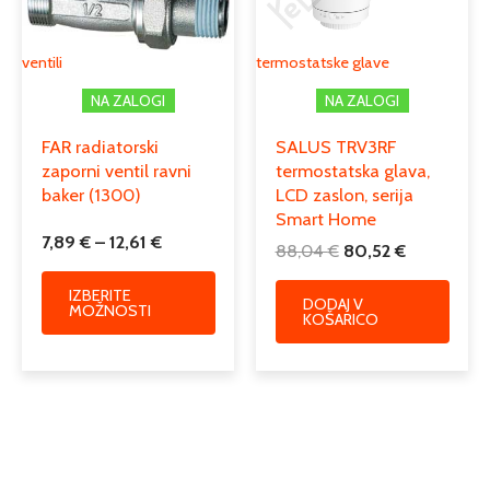
Možnosti
lahko
izberete
ventili
termostatske glave
na
NA ZALOGI
NA ZALOGI
strani
izdelka
FAR radiatorski
SALUS TRV3RF
zaporni ventil ravni
termostatska glava,
baker (1300)
LCD zaslon, serija
Smart Home
7,89
€
–
12,61
€
88,04
€
80,52
€
IZBERITE
DODAJ V
MOŽNOSTI
KOŠARICO