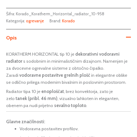
Šifra:
Korado_Koratherm_Horizontal_radiator_10-958
Kategorija:
ogrevanje
Brand:
Korado
Opis
KORATHERM HORIZONTAL tip 10 je
dekorativni vodoravni
radiator
s sodobnim in minimalističnim dizajnom. Namenjen je
za dvocevne ogrevalne sisteme z obtočno črpalko.
Zaradi
vodoravne postavitve grelnih plošč
in elegantne oblike
se odlično prilega modernim bivalnim in poslovnim prostorom.
Radiator tipa 10 je
enoploščat
, brez konvektorja, zato je
zelo
tanek (pribl. 46 mm)
, vizualno lahkoten in eleganten,
obenem pa nudi prijetno
sevalno toploto
.
Glavne značilnosti:
Vodoravna postavitev profilov.