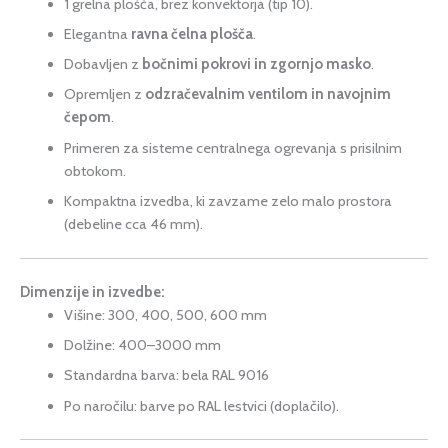
1 grelna plošča, brez konvektorja (tip 10).
Elegantna
ravna čelna plošča
.
Dobavljen z
bočnimi pokrovi in zgornjo masko
.
Opremljen z
odzračevalnim ventilom in navojnim
čepom
.
Primeren za sisteme centralnega ogrevanja s prisilnim
obtokom.
Kompaktna izvedba, ki zavzame zelo malo prostora
(debeline cca 46 mm).
Dimenzije in izvedbe:
Višine: 300, 400, 500, 600 mm
Dolžine: 400–3000 mm
Standardna barva: bela RAL 9016
Po naročilu: barve po RAL lestvici (doplačilo).