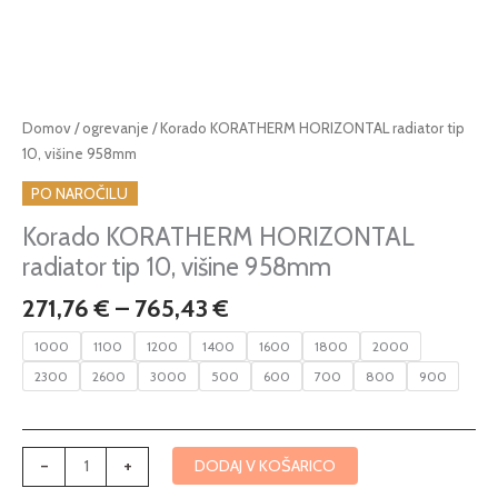
Cenovni
Korado
Domov
/
ogrevanje
/ Korado KORATHERM HORIZONTAL radiator tip
razpon:
KORATHERM
10, višine 958mm
od
HORIZONTAL
PO NAROČILU
271,76 €
radiator
do
tip
Korado KORATHERM HORIZONTAL
765,43 €
10,
radiator tip 10, višine 958mm
višine
271,76
€
–
765,43
€
958mm
količina
1000
1100
1200
1400
1600
1800
2000
2300
2600
3000
500
600
700
800
900
-
+
DODAJ V KOŠARICO