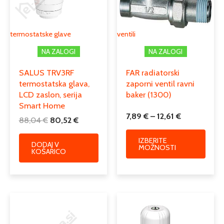
12,61 €
Možno
1080
,
1178
,
1375
,
1571
,
1632
,
1768
,
lahko
Moč w
1964
,
2006
,
2259
,
491
,
589
,
687
,
izber
786
,
884
,
982
termostatske glave
ventili
na
NA ZALOGI
NA ZALOGI
strani
Podkategorija1
radiatorji
izdelk
SALUS TRV3RF
FAR radiatorski
KORATHERM HORIZONTAL jekleni
Podkategorija2
termostatska glava,
zaporni ventil ravni
panelni radiatorji
LCD zaslon, serija
baker (1300)
Podkategorija3
KORATHERM HORIZONTAL
Smart Home
7,89
€
–
12,61
€
88,04
€
80,52
€
IZBERITE
DODAJ V
MOŽNOSTI
KOŠARICO
Cenovni
Ta
razpon:
izdele
od
ima