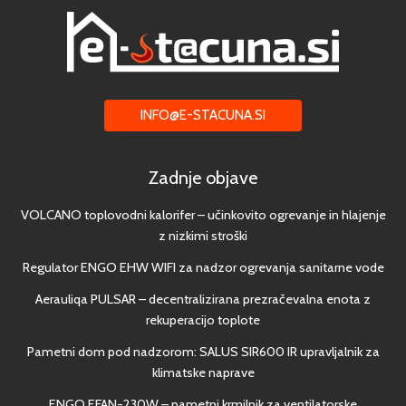
INFO@E-STACUNA.SI
Zadnje objave
VOLCANO toplovodni kalorifer – učinkovito ogrevanje in hlajenje
z nizkimi stroški
Regulator ENGO EHW WIFI za nadzor ogrevanja sanitarne vode
Aerauliqa PULSAR – decentralizirana prezračevalna enota z
rekuperacijo toplote
Pametni dom pod nadzorom: SALUS SIR600 IR upravljalnik za
klimatske naprave
ENGO EFAN-230W – pametni krmilnik za ventilatorske