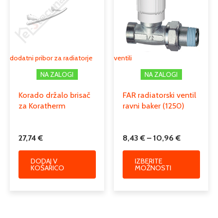
8,43 €
več
do
različi
10,96 €
Možno
lahko
izber
dodatni pribor za radiatorje
ventili
na
NA ZALOGI
NA ZALOGI
strani
izdelk
Korado držalo brisač
FAR radiatorski ventil
za Koratherm
ravni baker (1250)
27,74
€
8,43
€
–
10,96
€
DODAJ V
IZBERITE
KOŠARICO
MOŽNOSTI