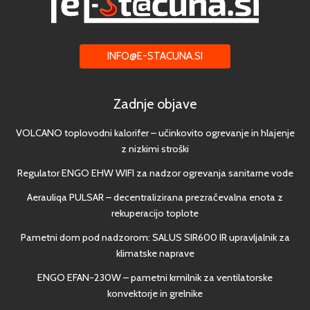
INFO@E-STACUNA.SI
Zadnje objave
VOLCANO toplovodni kalorifer – učinkovito ogrevanje in hlajenje
z nizkimi stroški
Regulator ENGO EHW WIFI za nadzor ogrevanja sanitarne vode
Aerauliqa PULSAR – decentralizirana prezračevalna enota z
rekuperacijo toplote
Pametni dom pod nadzorom: SALUS SIR600 IR upravljalnik za
klimatske naprave
ENGO EFAN-230W – pametni krmilnik za ventilatorske
konvektorje in grelnike