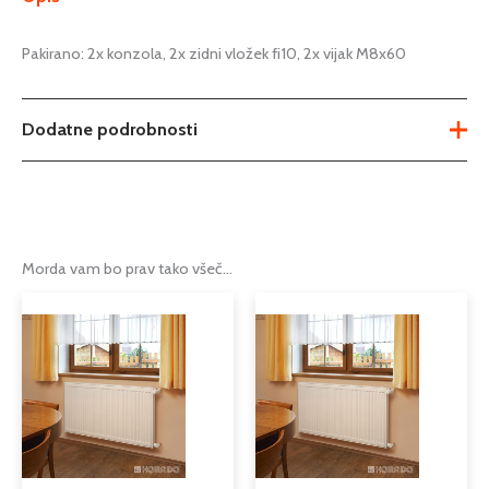
Pakirano: 2x konzola, 2x zidni vložek fi10, 2x vijak M8x60
Dodatne podrobnosti
Tip
konzola za radiator
Podkategorija1
radiatorji
Morda vam bo prav tako všeč…
Podkategorija2
radiatorske konzole