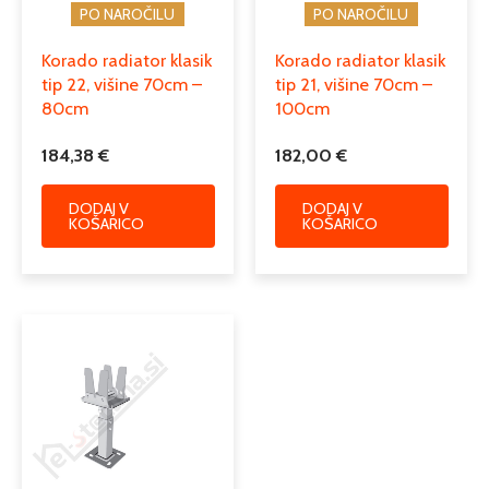
PO NAROČILU
PO NAROČILU
Korado radiator klasik
Korado radiator klasik
tip 22, višine 70cm –
tip 21, višine 70cm –
80cm
100cm
184,38
€
182,00
€
DODAJ V
DODAJ V
KOŠARICO
KOŠARICO
Cenovni
Ta
razpon:
izdelek
od
ima
15,35 €
več
do
različic.
22,81 €
Možnosti
lahko