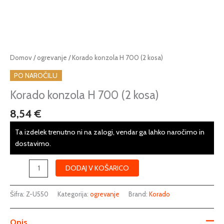
Korado
Domov
/
ogrevanje
/ Korado konzola H 700 (2 kosa)
konzola
PO NAROČILU
H
700
Korado konzola H 700 (2 kosa)
(2
8,54
€
kosa)
količina
Ta izdelek trenutno ni na zalogi, vendar ga lahko naročimo in
dostavimo.
DODAJ V KOŠARICO
Šifra:
Z-U550
Kategorija:
ogrevanje
Brand:
Korado
Opis