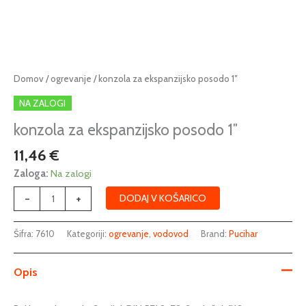
konzola
Domov
/
ogrevanje
/ konzola za ekspanzijsko posodo 1″
za
NA ZALOGI
ekspanzijsko
posodo
konzola za ekspanzijsko posodo 1″
1"
11,46
€
količina
Zaloga:
Na zalogi
-
+
DODAJ V KOŠARICO
Šifra:
7610
Kategoriji:
ogrevanje
,
vodovod
Brand:
Pucihar
Opis