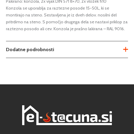
Pakirano: konzola, 2x vijak DIN 571 8×70, 2x vložek fi10
Konzola se uporablja za raztezne posode 15-50L, ki se
montirajo na steno. Sestavljena je iz dveh delov. nosilni del
pritrdimo na steno. S pomočjo drugega dela se nastavi priklop za
raztezno posodo ali cev. Konzola je prašno lakirana – RAL 9016.
Dodatne podrobnosti
Tip
nosilec razteznih posod
Cevni priključek
1
Podkategorija1
raztezne posode
Podkategorija2
nosilci