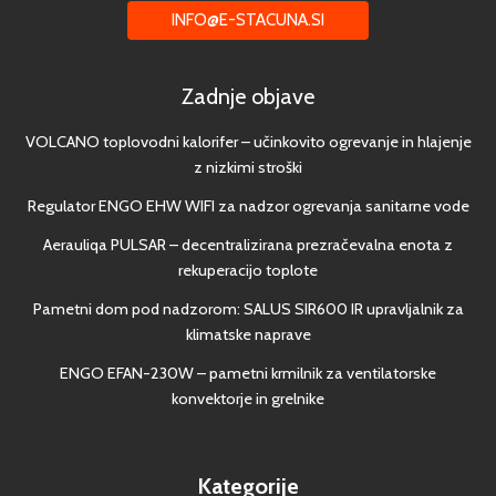
INFO@E-STACUNA.SI
Zadnje objave
VOLCANO toplovodni kalorifer – učinkovito ogrevanje in hlajenje
z nizkimi stroški
Regulator ENGO EHW WIFI za nadzor ogrevanja sanitarne vode
Aerauliqa PULSAR – decentralizirana prezračevalna enota z
rekuperacijo toplote
Pametni dom pod nadzorom: SALUS SIR600 IR upravljalnik za
klimatske naprave
ENGO EFAN-230W – pametni krmilnik za ventilatorske
konvektorje in grelnike
Kategorije