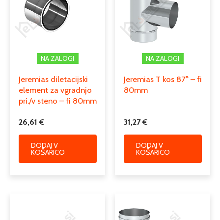
pločevine
Serija
EW – FU
Podkategorija1
dimniki
NA ZALOGI
NA ZALOGI
enoslojni dimniki iz nerjaveče
Podkategorija2
pločevine
Jeremias diletacijski
Jeremias T kos 87° – fi
element za vgradnjo
80mm
dimniški prehodni in diletacijski
Podkategorija3
pri./v steno – fi 80mm
kosi, rozete
26,61
€
31,27
€
DODAJ V
DODAJ V
KOŠARICO
KOŠARICO