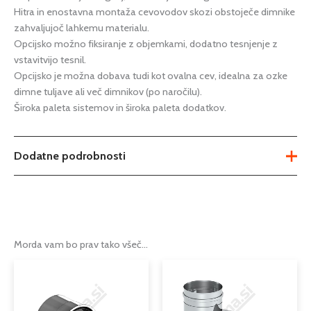
Hitra in enostavna montaža cevovodov skozi obstoječe dimnike
zahvaljujoč lahkemu materialu.
Opcijsko možno fiksiranje z objemkami, dodatno tesnjenje z
vstavitvijo tesnil.
Opcijsko je možna dobava tudi kot ovalna cev, idealna za ozke
dimne tuljave ali več dimnikov (po naročilu).
Široka paleta sistemov in široka paleta dodatkov.
Dodatne podrobnosti
Teža
Ni na voljo
fi 100mm
,
fi 110mm
,
fi 120mm
,
fi
130mm
,
fi 140mm
,
fi 150mm
,
fi
Morda vam bo prav tako všeč…
Možnosti
160mm
,
fi 180mm
,
fi 200mm
,
fi
250mm
,
fi 300mm
,
fi 80mm
dimniška rozeta iz nerjaveče
Tip