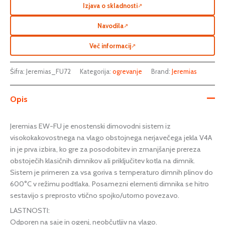
Izjava o skladnosti
↗
Navodila
↗
Več informacij
↗
Šifra:
Jeremias_FU72
Kategorija:
ogrevanje
Brand:
Jeremias
Opis
Jeremias EW-FU je enostenski dimovodni sistem iz
visokokakovostnega na vlago obstojnega nerjavečega jekla V4A
in je prva izbira, ko gre za posodobitev in zmanjšanje prereza
obstoječih klasičnih dimnikov ali priključitev kotla na dimnik.
Sistem je primeren za vsa goriva s temperaturo dimnih plinov do
600°C v režimu podtlaka. Posamezni elementi dimnika se hitro
sestavijo s preprosto vtično spojko/utorno povezavo.
LASTNOSTI:
Odporen na saje in ogenj, neobčutljiv na vlago.