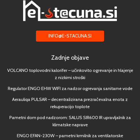
INFO@E-STACUNA.SI
Zadnje objave
VOLCANO toplovodni kalorifer – učinkovito ogrevanje in hlajenje
z nizkimi stroški
Regulator ENGO EHW WIFI za nadzor ogrevanja sanitarne vode
Aerauliqa PULSAR – decentralizirana prezračevalna enota z
rekuperacijo toplote
Pametni dom pod nadzorom: SALUS SIR600 IR upravljalnik za
klimatske naprave
ENGO EFAN-230W – pametni krmilnik za ventilatorske