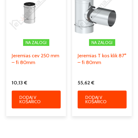
NA ZALOGI
NA ZALOGI
Jeremias cev 250 mm
Jeremias T kos klik 87°
– fi 80mm
– fi 80mm
10,13
€
55,62
€
DODAJ V
DODAJ V
KOŠARICO
KOŠARICO