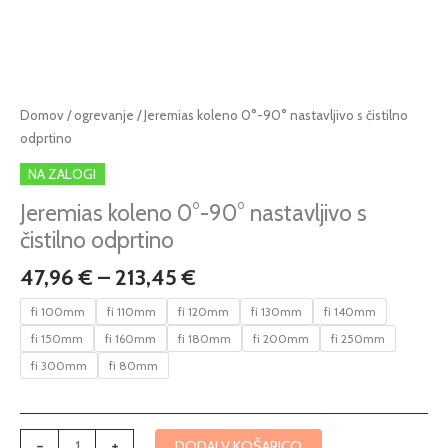
Cenovni
Jeremias
Domov
/
ogrevanje
/ Jeremias koleno 0°-90° nastavljivo s čistilno
razpon:
koleno
odprtino
od
0°-90°
NA ZALOGI
47,96 €
nastavljivo
do
s
Jeremias koleno 0°-90° nastavljivo s
213,45 €
čistilno
čistilno odprtino
odprtino
47,96
€
–
213,45
€
količina
fi 100mm
fi 110mm
fi 120mm
fi 130mm
fi 140mm
fi 150mm
fi 160mm
fi 180mm
fi 200mm
fi 250mm
fi 300mm
fi 80mm
-
+
DODAJ V KOŠARICO