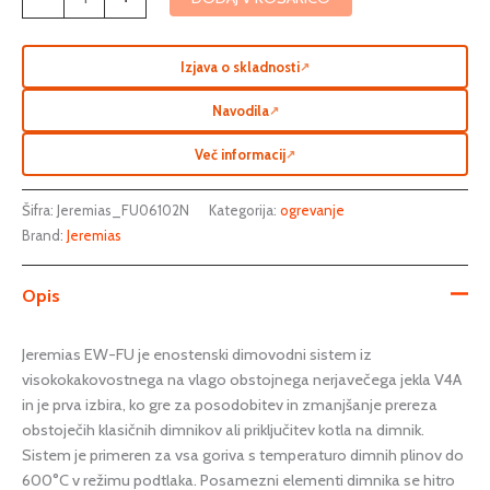
Izjava o skladnosti
↗
Navodila
↗
Več informacij
↗
Šifra:
Jeremias_FU06102N
Kategorija:
ogrevanje
Brand:
Jeremias
Opis
Jeremias EW-FU je enostenski dimovodni sistem iz
visokokakovostnega na vlago obstojnega nerjavečega jekla V4A
in je prva izbira, ko gre za posodobitev in zmanjšanje prereza
obstoječih klasičnih dimnikov ali priključitev kotla na dimnik.
Sistem je primeren za vsa goriva s temperaturo dimnih plinov do
600°C v režimu podtlaka. Posamezni elementi dimnika se hitro