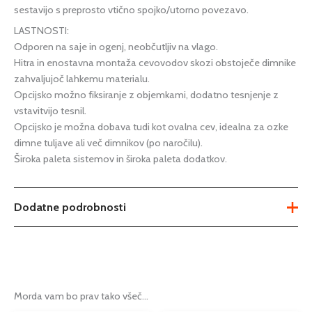
sestavijo s preprosto vtično spojko/utorno povezavo.
LASTNOSTI:
Odporen na saje in ogenj, neobčutljiv na vlago.
Hitra in enostavna montaža cevovodov skozi obstoječe dimnike
zahvaljujoč lahkemu materialu.
Opcijsko možno fiksiranje z objemkami, dodatno tesnjenje z
vstavitvijo tesnil.
Opcijsko je možna dobava tudi kot ovalna cev, idealna za ozke
dimne tuljave ali več dimnikov (po naročilu).
Široka paleta sistemov in široka paleta dodatkov.
Dodatne podrobnosti
Teža
Ni na voljo
fi 100mm
,
fi 110mm
,
fi 120mm
,
fi
130mm
,
fi 140mm
,
fi 150mm
,
fi
Morda vam bo prav tako všeč…
Možnosti
160mm
,
fi 180mm
,
fi 200mm
,
fi