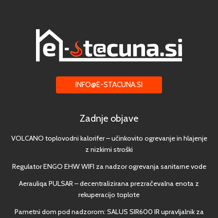
INFO@E-STACUNA.SI
Zadnje objave
VOLCANO toplovodni kalorifer – učinkovito ogrevanje in hlajenje
z nizkimi stroški
Regulator ENGO EHW WIFI za nadzor ogrevanja sanitarne vode
Aerauliqa PULSAR – decentralizirana prezračevalna enota z
rekuperacijo toplote
Pametni dom pod nadzorom: SALUS SIR600 IR upravljalnik za