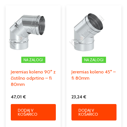
NA ZALOGI
NA ZALOGI
Jeremias koleno 90° z
Jeremias koleno 45° –
čistilno odprtino – fi
fi 80mm
80mm
47,01
€
23,24
€
DODAJ V
DODAJ V
KOŠARICO
KOŠARICO