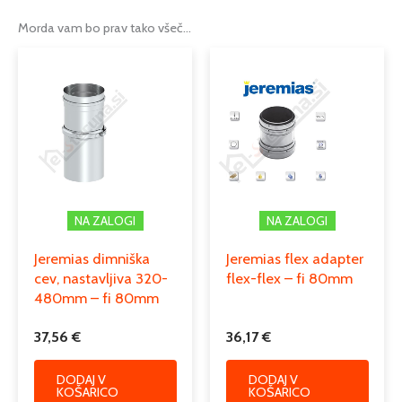
fi 100mm
,
fi 110mm
,
fi 120mm
,
fi
130mm
,
fi 140mm
,
fi 150mm
,
fi
Morda vam bo prav tako všeč…
Možnosti
160mm
,
fi 180mm
,
fi 200mm
,
fi
80mm
dimniška cev iz nerjaveče
Tip
pločevine
Serija
EW – LINE FLEX FU
Podkategorija1
dimniki
NA ZALOGI
NA ZALOGI
enoslojni dimniki iz nerjaveče
Podkategorija2
pločevine
Jeremias dimniška
Jeremias flex adapter
cev, nastavljiva 320-
flex-flex – fi 80mm
Podkategorija3
fleksibilne dimniške cevi
480mm – fi 80mm
37,56
€
36,17
€
DODAJ V
DODAJ V
KOŠARICO
KOŠARICO