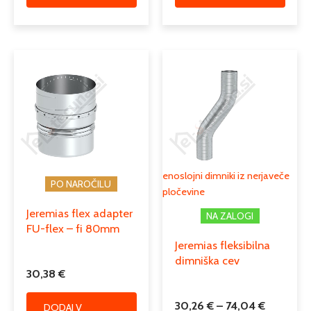
Cenovni
Ta
razpon:
izdele
od
ima
30,26 €
več
do
različi
74,04 €
Možno
lahko
izber
enoslojni dimniki iz nerjaveče
PO NAROČILU
na
pločevine
strani
Jeremias flex adapter
NA ZALOGI
izdelk
FU-flex – fi 80mm
Jeremias fleksibilna
dimniška cev
30,38
€
30,26
€
–
74,04
€
DODAJ V