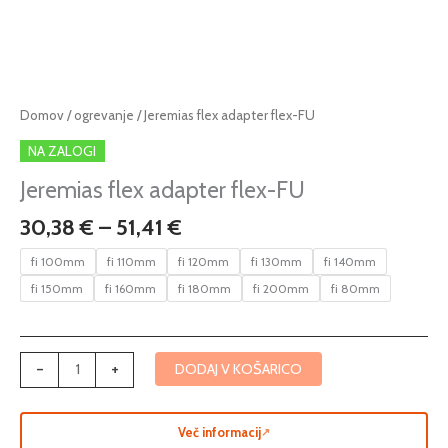
Cenovni
Jeremias
Domov
/
ogrevanje
/ Jeremias flex adapter flex-FU
razpon:
flex
NA ZALOGI
od
adapter
30,38 €
flex-
Jeremias flex adapter flex-FU
do
FU
30,38
€
–
51,41
€
51,41 €
količina
fi 100mm
fi 110mm
fi 120mm
fi 130mm
fi 140mm
fi 150mm
fi 160mm
fi 180mm
fi 200mm
fi 80mm
-
+
DODAJ V KOŠARICO
Več informacij
↗