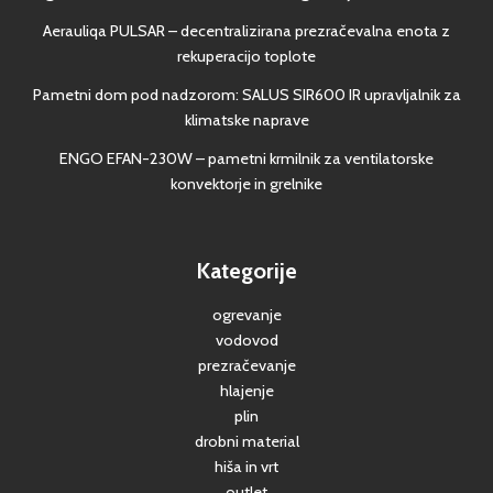
Aerauliqa PULSAR – decentralizirana prezračevalna enota z
rekuperacijo toplote
Pametni dom pod nadzorom: SALUS SIR600 IR upravljalnik za
klimatske naprave
ENGO EFAN-230W – pametni krmilnik za ventilatorske
konvektorje in grelnike
Kategorije
ogrevanje
vodovod
prezračevanje
hlajenje
plin
drobni material
hiša in vrt
outlet