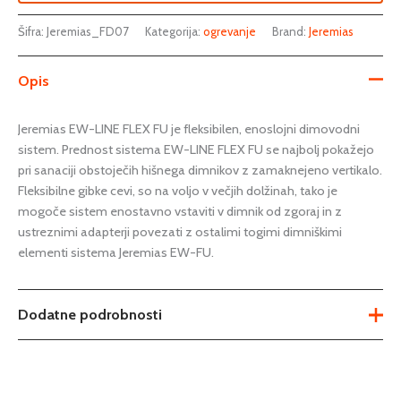
Šifra:
Jeremias_FD07
Kategorija:
ogrevanje
Brand:
Jeremias
Opis
Jeremias EW-LINE FLEX FU je fleksibilen, enoslojni dimovodni
sistem. Prednost sistema EW-LINE FLEX FU se najbolj pokažejo
pri sanaciji obstoječih hišnega dimnikov z zamaknejeno vertikalo.
Fleksibilne gibke cevi, so na voljo v večjih dolžinah, tako je
mogoče sistem enostavno vstaviti v dimnik od zgoraj in z
ustreznimi adapterji povezati z ostalimi togimi dimniškimi
elementi sistema Jeremias EW-FU.
Dodatne podrobnosti
Teža
Ni na voljo