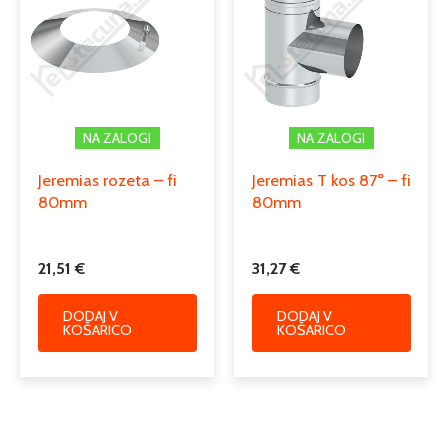
NA ZALOGI
NA ZALOGI
Jeremias rozeta – fi
Jeremias T kos 87° – fi
80mm
80mm
21,51
€
31,27
€
DODAJ V
DODAJ V
KOŠARICO
KOŠARICO