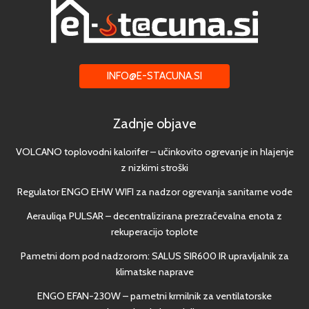
INFO@E-STACUNA.SI
Zadnje objave
VOLCANO toplovodni kalorifer – učinkovito ogrevanje in hlajenje
z nizkimi stroški
Regulator ENGO EHW WIFI za nadzor ogrevanja sanitarne vode
Aerauliqa PULSAR – decentralizirana prezračevalna enota z
rekuperacijo toplote
Pametni dom pod nadzorom: SALUS SIR600 IR upravljalnik za
klimatske naprave
ENGO EFAN-230W – pametni krmilnik za ventilatorske