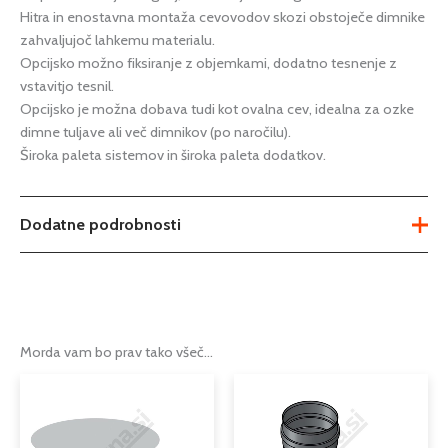
Hitra in enostavna montaža cevovodov skozi obstoječe dimnike
zahvaljujoč lahkemu materialu.
Opcijsko možno fiksiranje z objemkami, dodatno tesnenje z
vstavitjo tesnil.
Opcijsko je možna dobava tudi kot ovalna cev, idealna za ozke
dimne tuljave ali več dimnikov (po naročilu).
Široka paleta sistemov in široka paleta dodatkov.
Dodatne podrobnosti
fi 100mm
,
fi 110mm
,
fi 120mm
,
fi
130mm
,
fi 140mm
,
fi 150mm
,
fi
Možnosti
160mm
,
fi 180mm
,
fi 200mm
,
fi
250mm
,
fi 300mm
,
fi 80mm
Morda vam bo prav tako všeč…
dimniški pokrov iz nerjaveče
Tip
pločevine