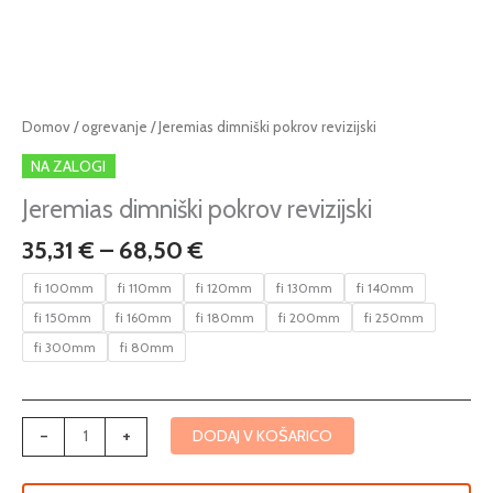
Cenovni
Jeremias
Domov
/
ogrevanje
/ Jeremias dimniški pokrov revizijski
razpon:
dimniški
NA ZALOGI
od
pokrov
35,31 €
revizijski
Jeremias dimniški pokrov revizijski
do
količina
35,31
€
–
68,50
€
68,50 €
fi 100mm
fi 110mm
fi 120mm
fi 130mm
fi 140mm
fi 150mm
fi 160mm
fi 180mm
fi 200mm
fi 250mm
fi 300mm
fi 80mm
-
+
DODAJ V KOŠARICO