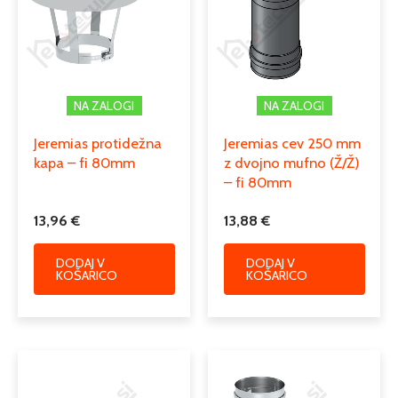
Serija
EW – FU
Podkategorija1
dimniki
enoslojni dimniki iz nerjaveče
Podkategorija2
pločevine
NA ZALOGI
NA ZALOGI
Podkategorija3
dimniški zaključki, kape
Jeremias protidežna
Jeremias cev 250 mm
kapa – fi 80mm
z dvojno mufno (Ž/Ž)
– fi 80mm
13,96
€
13,88
€
DODAJ V
DODAJ V
KOŠARICO
KOŠARICO