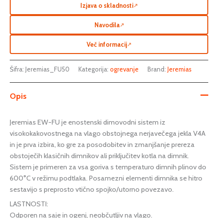
Izjava o skladnosti
↗
Navodila
↗
Več informacij
↗
Šifra:
Jeremias_FU50
Kategorija:
ogrevanje
Brand:
Jeremias
Opis
Jeremias EW-FU je enostenski dimovodni sistem iz
visokokakovostnega na vlago obstojnega nerjavečega jekla V4A
in je prva izbira, ko gre za posodobitev in zmanjšanje prereza
obstoječih klasičnih dimnikov ali priključitev kotla na dimnik.
Sistem je primeren za vsa goriva s temperaturo dimnih plinov do
600°C v režimu podtlaka. Posamezni elementi dimnika se hitro
sestavijo s preprosto vtično spojko/utorno povezavo.
LASTNOSTI:
Odporen na saje in ogenj, neobčutljiv na vlago.