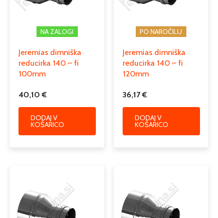
enoslojni dimniki iz nerjaveče
Podkategorija2
pločevine
NA ZALOGI
PO NAROČILU
dimniški prehodni in diletacijski
Podkategorija3
Jeremias dimniška
Jeremias dimniška
kosi, rozete
reducirka 140 – fi
reducirka 140 – fi
100mm
120mm
40,10
€
36,17
€
DODAJ V
DODAJ V
KOŠARICO
KOŠARICO