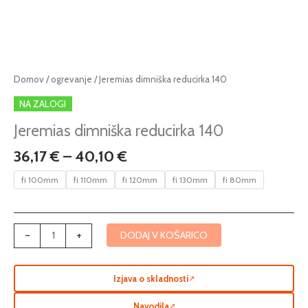
Cenovni
Jeremias
Domov
/
ogrevanje
/ Jeremias dimniška reducirka 140
razpon:
dimniška
NA ZALOGI
od
reducirka
36,17 €
140
Jeremias dimniška reducirka 140
do
količina
36,17
€
–
40,10
€
40,10 €
fi 100mm
fi 110mm
fi 120mm
fi 130mm
fi 80mm
-
+
DODAJ V KOŠARICO
Izjava o skladnosti
↗
Navodila
↗