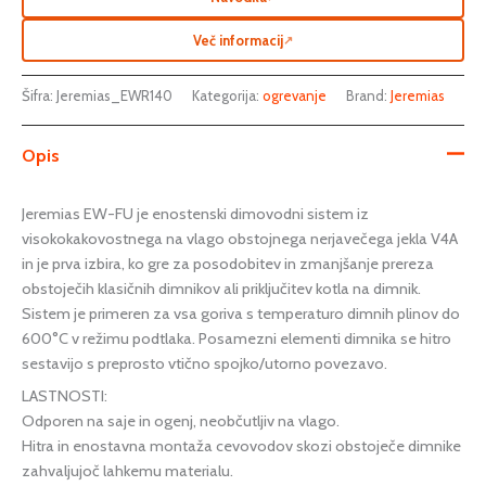
Več informacij
↗
Šifra:
Jeremias_EWR140
Kategorija:
ogrevanje
Brand:
Jeremias
Opis
Jeremias EW-FU je enostenski dimovodni sistem iz
visokokakovostnega na vlago obstojnega nerjavečega jekla V4A
in je prva izbira, ko gre za posodobitev in zmanjšanje prereza
obstoječih klasičnih dimnikov ali priključitev kotla na dimnik.
Sistem je primeren za vsa goriva s temperaturo dimnih plinov do
600°C v režimu podtlaka. Posamezni elementi dimnika se hitro
sestavijo s preprosto vtično spojko/utorno povezavo.
LASTNOSTI:
Odporen na saje in ogenj, neobčutljiv na vlago.
Hitra in enostavna montaža cevovodov skozi obstoječe dimnike
zahvaljujoč lahkemu materialu.