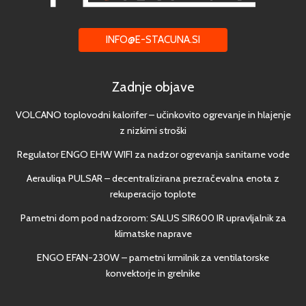
INFO@E-STACUNA.SI
Zadnje objave
VOLCANO toplovodni kalorifer – učinkovito ogrevanje in hlajenje
z nizkimi stroški
Regulator ENGO EHW WIFI za nadzor ogrevanja sanitarne vode
Aerauliqa PULSAR – decentralizirana prezračevalna enota z
rekuperacijo toplote
Pametni dom pod nadzorom: SALUS SIR600 IR upravljalnik za
klimatske naprave
ENGO EFAN-230W – pametni krmilnik za ventilatorske
konvektorje in grelnike