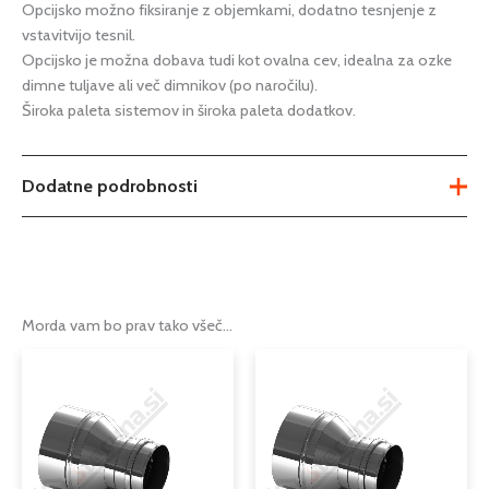
Opcijsko možno fiksiranje z objemkami, dodatno tesnjenje z
vstavitvijo tesnil.
Opcijsko je možna dobava tudi kot ovalna cev, idealna za ozke
dimne tuljave ali več dimnikov (po naročilu).
Široka paleta sistemov in široka paleta dodatkov.
Dodatne podrobnosti
Teža
Ni na voljo
fi 100mm
,
fi 110mm
,
fi 120mm
,
fi
Možnosti
130mm
,
fi 80mm
Morda vam bo prav tako všeč…
dimniška reducirka iz nerjaveče
Tip
pločevine
Serija
EW – FU
Podkategorija1
dimniki