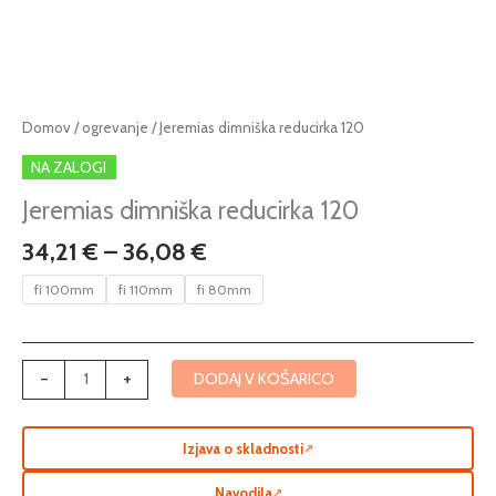
Cenovni
Jeremias
Domov
/
ogrevanje
/ Jeremias dimniška reducirka 120
razpon:
dimniška
NA ZALOGI
od
reducirka
34,21 €
120
Jeremias dimniška reducirka 120
do
količina
34,21
€
–
36,08
€
36,08 €
fi 100mm
fi 110mm
fi 80mm
-
+
DODAJ V KOŠARICO
Izjava o skladnosti
↗
Navodila
↗