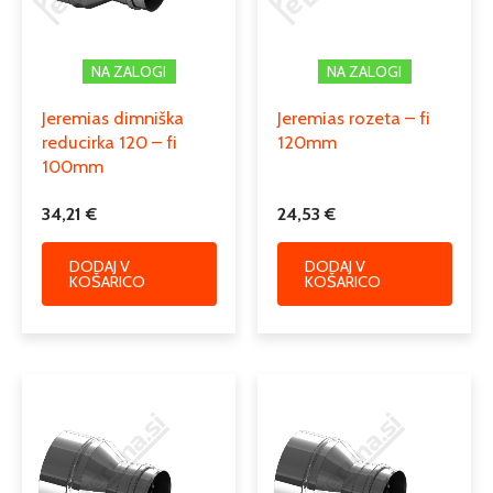
enoslojni dimniki iz nerjaveče
Podkategorija2
pločevine
NA ZALOGI
NA ZALOGI
dimniški prehodni in diletacijski
Podkategorija3
kosi, rozete
Jeremias dimniška
Jeremias rozeta – fi
reducirka 120 – fi
120mm
100mm
34,21
€
24,53
€
DODAJ V
DODAJ V
KOŠARICO
KOŠARICO