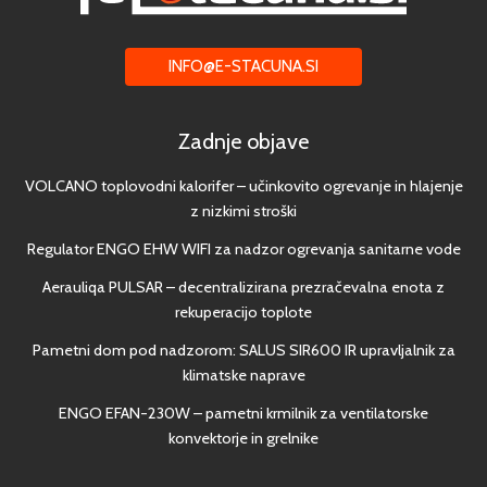
INFO@E-STACUNA.SI
Zadnje objave
VOLCANO toplovodni kalorifer – učinkovito ogrevanje in hlajenje
z nizkimi stroški
Regulator ENGO EHW WIFI za nadzor ogrevanja sanitarne vode
Aerauliqa PULSAR – decentralizirana prezračevalna enota z
rekuperacijo toplote
Pametni dom pod nadzorom: SALUS SIR600 IR upravljalnik za
klimatske naprave
ENGO EFAN-230W – pametni krmilnik za ventilatorske
konvektorje in grelnike