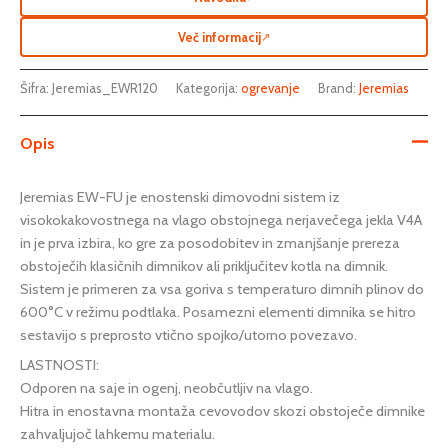
Več informacij
↗
Šifra:
Jeremias_EWR120
Kategorija:
ogrevanje
Brand:
Jeremias
Opis
Jeremias EW-FU je enostenski dimovodni sistem iz
visokokakovostnega na vlago obstojnega nerjavečega jekla V4A
in je prva izbira, ko gre za posodobitev in zmanjšanje prereza
obstoječih klasičnih dimnikov ali priključitev kotla na dimnik.
Sistem je primeren za vsa goriva s temperaturo dimnih plinov do
600°C v režimu podtlaka. Posamezni elementi dimnika se hitro
sestavijo s preprosto vtično spojko/utorno povezavo.
LASTNOSTI:
Odporen na saje in ogenj, neobčutljiv na vlago.
Hitra in enostavna montaža cevovodov skozi obstoječe dimnike
zahvaljujoč lahkemu materialu.