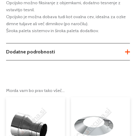
Opcijsko možno fiksiranje z objemkami, dodatno tesnenje z
vstavitjo tesnil.
Opcijsko je možna dobava tudi kot ovalna cev, idealna za ozke
dimne tuljave ali več dimnikov (po naročilu).
Široka paleta sistemov in široka paleta dodatkov.
Dodatne podrobnosti
Teža
Ni na voljo
Možnosti
fi 100mm
,
fi 110mm
,
fi 80mm
Morda vam bo prav tako všeč…
dimniška reducirka iz nerjaveče
Tip
pločevine
Serija
EW – FU
Podkategorija1
dimniki