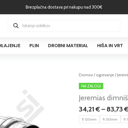
Brezplačna dostava pri nakupu nad 300€
Products
search
HLAJENJE
PLIN
DROBNI MATERIAL
HIŠA IN VRT
Jeremias
Domov
/
ogrevanje
/ Jerem
dimniška
NA ZALOGI
kontrareducirka
Jeremias dimniš
110
količina
34,21
€
–
83,73
fi 120mm
fi 130mm
fi