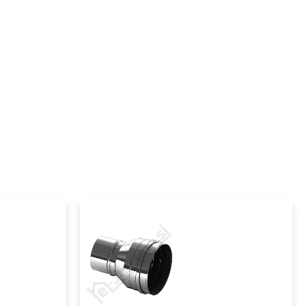
EW – FU
dimniki
enoslojni dimniki iz nerjaveče pločevine
dimniški prehodni in diletacijski kosi, rozete