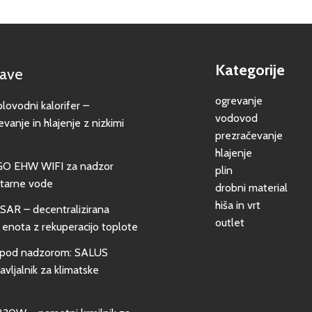
Kategorije
jave
ogrevanje
vodni kalorifer –
vodovod
evanje in hlajenje z nizkimi
prezračevanje
hlajenje
GO EHW WIFI za nadzor
plin
itarne vode
drobni material
hiša in vrt
SAR – decentralizirana
outlet
 enota z rekuperacijo toplote
pod nadzorom: SALUS
vljalnik za klimatske