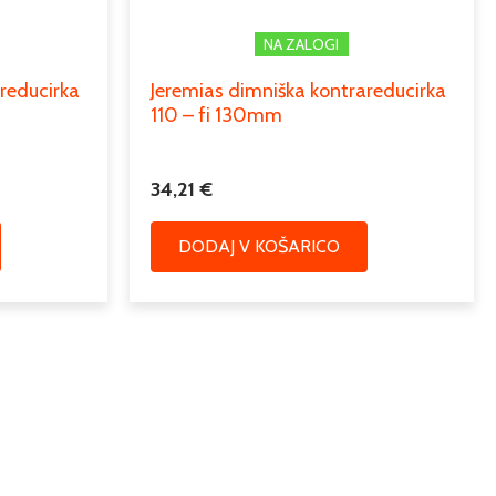
NA ZALOGI
reducirka
Jeremias dimniška kontrareducirka
110 – fi 130mm
34,21
€
DODAJ V KOŠARICO