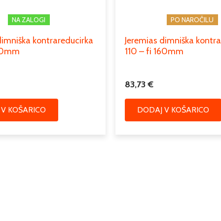
NA ZALOGI
PO NAROČILU
dimniška kontrareducirka
Jeremias dimniška kontra
150mm
110 – fi 160mm
83,73
€
 V KOŠARICO
DODAJ V KOŠARICO