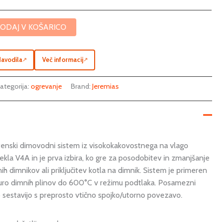
ODAJ V KOŠARICO
avodila
Več informacij
↗
↗
ategorija:
ogrevanje
Brand:
Jeremias
enski dimovodni sistem iz visokokakovostnega na vlago
kla V4A in je prva izbira, ko gre za posodobitev in zmanjšanje
ih dimnikov ali priključitev kotla na dimnik. Sistem je primeren
turo dimnih plinov do 600°C v režimu podtlaka. Posamezni
o sestavijo s preprosto vtično spojko/utorno povezavo.