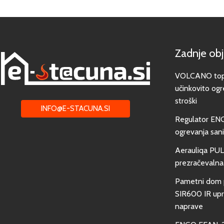
Zadnje ob
VOLCANO toplo
učinkovito ogr
stroški
INFO@E-STACUNA.SI
Regulator EN
ogrevanja san
Aerauliqa PUL
prezračevalna
Pametni dom 
SIR600 IR upra
naprave