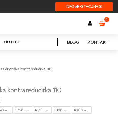
INFO@E-STACUNA.SI
OUTLET
BLOG
KONTAKT
Cenovni
ias dimniška kontrareducirka 110
razpon:
od
34,21 €
ka kontrareducirka 110
do
€
83,73 €
 140mm
fi 150mm
fi 160mm
fi 180mm
fi 200mm