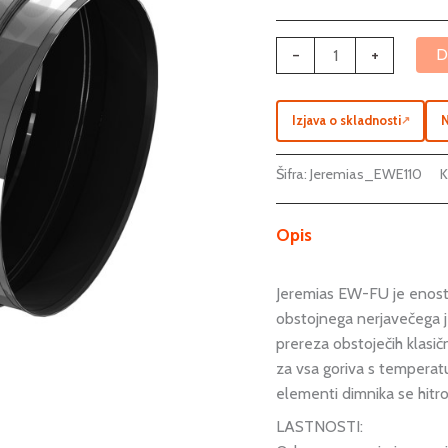
-
+
D
Izjava o skladnosti
N
↗
Šifra:
Jeremias_EWE110
K
Opis
Jeremias EW-FU je enost
obstojnega nerjavečega je
prereza obstoječih klasičn
za vsa goriva s tempera
elementi dimnika se hitr
LASTNOSTI: