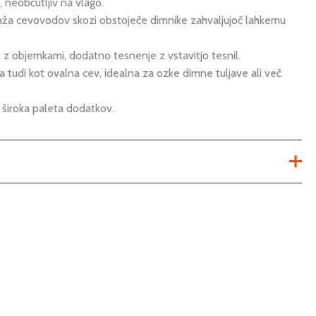
 neobčutljiv na vlago.
aža cevovodov skozi obstoječe dimnike zahvaljujoč lahkemu
 z objemkami, dodatno tesnenje z vstavitjo tesnil.
 tudi kot ovalna cev, idealna za ozke dimne tuljave ali več
 široka paleta dodatkov.
Ni na voljo
fi 120mm
,
fi 130mm
,
fi 140mm
,
fi 150mm
,
fi 160mm
,
fi
180mm
,
fi 200mm
dimniška reducirka iz nerjaveče pločevine