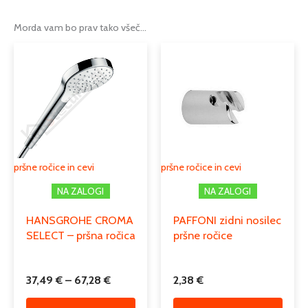
Možnosti
krom
,
mat črna
,
ščetkan črn krom
Morda vam bo prav tako všeč…
Tip
tuš cev
Cenovni
Ta
razpon:
Serija
ISIFLEX
izdelek
od
ima
37,49 €
Podkategorija1
vodovodne pipe
več
do
različic.
Podkategorija2
pršne ročice in cevi
67,28 €
Možnosti
lahko
Podkategorija3
tuš cevi
izberete
pršne ročice in cevi
pršne ročice in cevi
na
NA ZALOGI
NA ZALOGI
strani
izdelka
HANSGROHE CROMA
PAFFONI zidni nosilec
SELECT – pršna ročica
pršne ročice
37,49
€
–
67,28
€
2,38
€