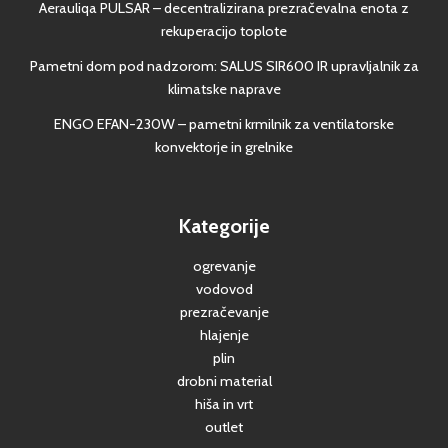
Aerauliqa PULSAR – decentralizirana prezračevalna enota z
rekuperacijo toplote
Pametni dom pod nadzorom: SALUS SIR600 IR upravljalnik za
klimatske naprave
ENGO EFAN-230W – pametni krmilnik za ventilatorske
konvektorje in grelnike
Kategorije
ogrevanje
vodovod
prezračevanje
hlajenje
plin
drobni material
hiša in vrt
outlet