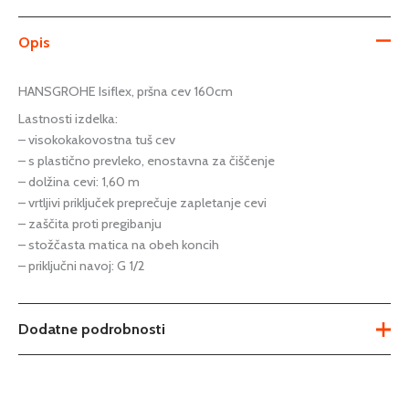
Opis
HANSGROHE Isiflex, pršna cev 160cm
Lastnosti izdelka:
– visokokakovostna tuš cev
– s plastično prevleko, enostavna za čiščenje
– dolžina cevi: 1,60 m
– vrtljivi priključek preprečuje zapletanje cevi
– zaščita proti pregibanju
– stožčasta matica na obeh koncih
– priključni navoj: G 1/2
Dodatne podrobnosti
Teža
0,298 kg