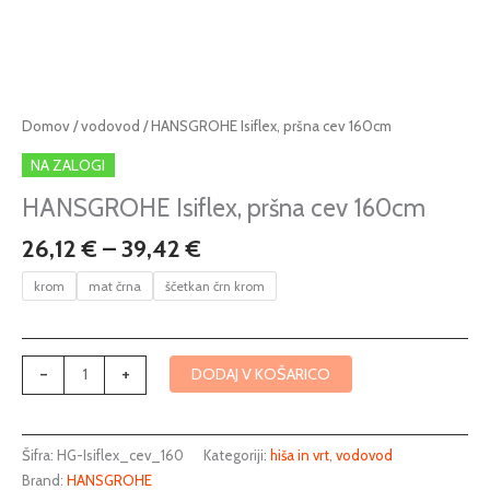
Cenovni
HANSGROHE
Domov
/
vodovod
/ HANSGROHE Isiflex, pršna cev 160cm
razpon:
Isiflex,
NA ZALOGI
od
pršna
26,12 €
cev
HANSGROHE Isiflex, pršna cev 160cm
do
160cm
26,12
€
–
39,42
€
39,42 €
količina
krom
mat črna
ščetkan črn krom
-
+
DODAJ V KOŠARICO
Šifra:
HG-Isiflex_cev_160
Kategoriji:
hiša in vrt
,
vodovod
Brand:
HANSGROHE