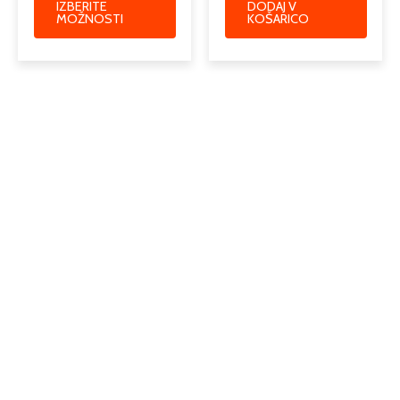
IZBERITE
DODAJ V
MOŽNOSTI
KOŠARICO