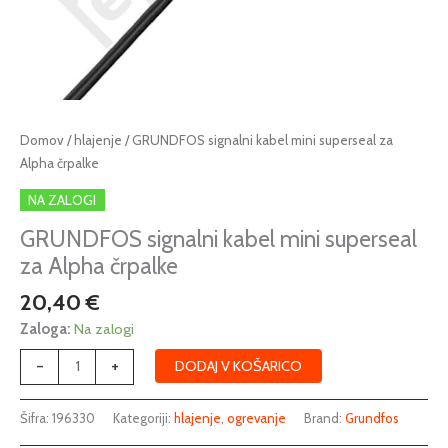
GRUNDFOS
Domov
/
hlajenje
/ GRUNDFOS signalni kabel mini superseal za
signalni
Alpha črpalke
kabel
NA ZALOGI
mini
superseal
GRUNDFOS signalni kabel mini superseal
za
za Alpha črpalke
Alpha
20,40
€
črpalke
količina
Zaloga:
Na zalogi
-
+
DODAJ V KOŠARICO
Šifra:
196330
Kategoriji:
hlajenje
,
ogrevanje
Brand:
Grundfos