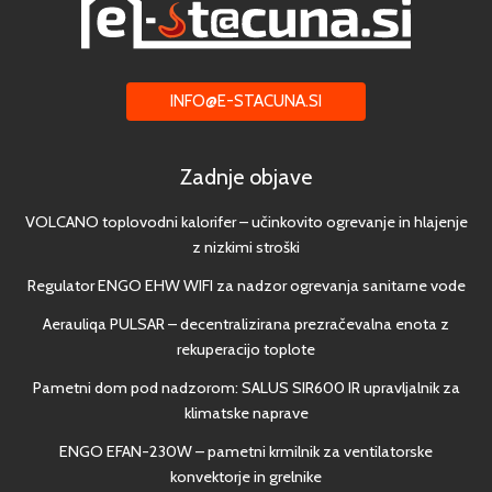
INFO@E-STACUNA.SI
Zadnje objave
VOLCANO toplovodni kalorifer – učinkovito ogrevanje in hlajenje
z nizkimi stroški
Regulator ENGO EHW WIFI za nadzor ogrevanja sanitarne vode
Aerauliqa PULSAR – decentralizirana prezračevalna enota z
rekuperacijo toplote
Pametni dom pod nadzorom: SALUS SIR600 IR upravljalnik za
klimatske naprave
ENGO EFAN-230W – pametni krmilnik za ventilatorske
konvektorje in grelnike