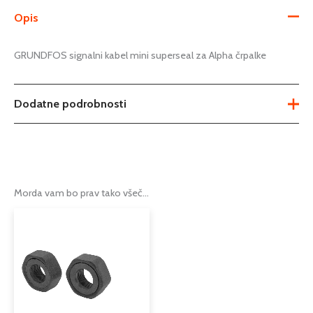
Opis
GRUNDFOS signalni kabel mini superseal za Alpha črpalke
Dodatne podrobnosti
Tip
konektor za obtočno črpalko
Podkategorija1
črpalke
Morda vam bo prav tako všeč…
Podkategorija2
konektorji, moduli, stikala
Cenovni
Ta
razpon:
izdelek
od
ima
11,81 €
več
do
različic.
15,15 €
Možnosti
lahko