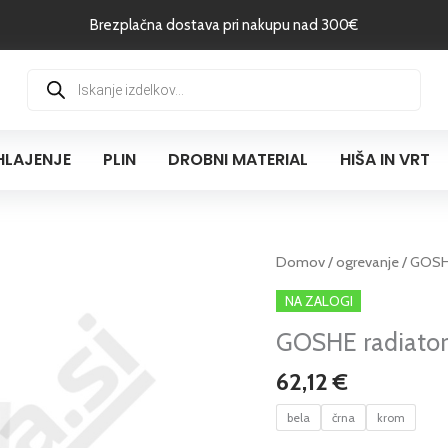
Brezplačna dostava pri nakupu nad 300€
Products
search
HLAJENJE
PLIN
DROBNI MATERIAL
HIŠA IN VRT
GOSHE
Domov
/
ogrevanje
/ GOSHE 
radiatorski
NA ZALOGI
ventil
GOSHE radiatorsk
kotni,
kopalniški,
62,12
€
desni
količina
bela
črna
krom