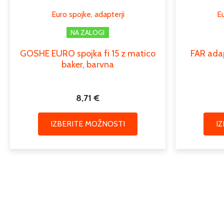
lahko
Euro spojke, adapterji
Eu
izberete
na
NA ZALOGI
strani
GOSHE EURO spojka fi 15 z matico
FAR adap
izdelka
baker, barvna
8,71
€
IZBERITE MOŽNOSTI
I