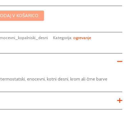
ODAJ V KOŠARICO
nocevni_kopalniski_desni
Kategorija:
ogrevanje
termostatski, enocevni, kotni desni, krom ali črne barve
bela
,
črna
,
krom