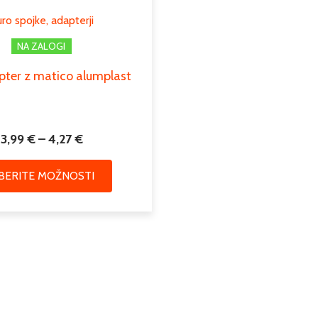
lahko
ro spojke, adapterji
izberete
na
NA ZALOGI
strani
ter z matico alumplast
izdelka
3,99
€
–
4,27
€
ZBERITE MOŽNOSTI