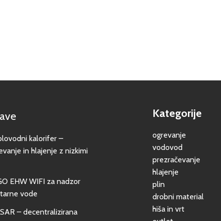
Kategorije
jave
ogrevanje
vodni kalorifer –
vodovod
evanje in hlajenje z nizkimi
prezračevanje
hlajenje
GO EHW WIFI za nadzor
plin
itarne vode
drobni material
hiša in vrt
SAR – decentralizirana