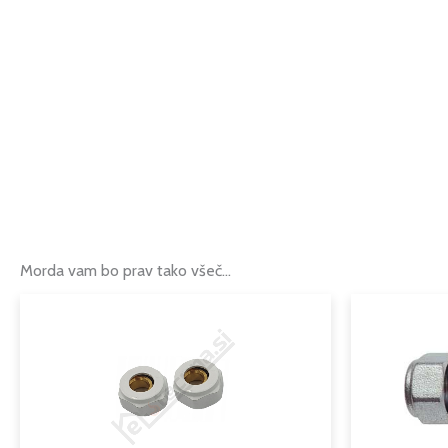
Morda vam bo prav tako všeč…
Ta
izdelek
ima
več
različic.
Možnosti