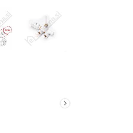
Tip
Cevni priključek
Priključek DN
Podkategorija1
Podkategorija2
Podkategorija3