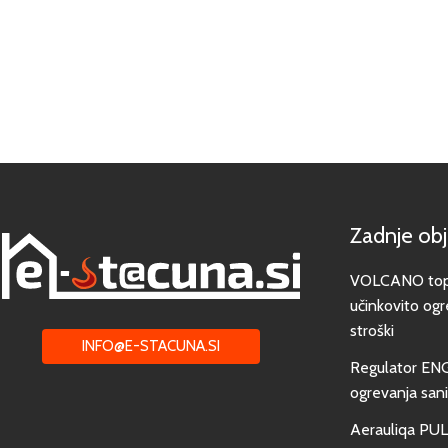
Zadnje ob
VOLCANO toplo
učinkovito ogr
stroški
INFO@E-STACUNA.SI
Regulator EN
ogrevanja san
Aerauliqa PUL