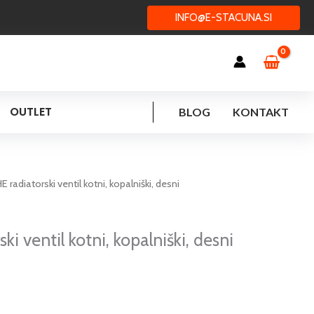
INFO@E-STACUNA.SI
OUTLET
BLOG
KONTAKT
radiatorski ventil kotni, kopalniški, desni
i ventil kotni, kopalniški, desni