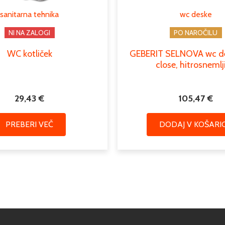
sanitarna tehnika
wc deske
NI NA ZALOGI
PO NAROČILU
WC kotliček
GEBERIT SELNOVA wc de
close, hitrosnemlj
29,43
€
105,47
€
PREBERI VEČ
DODAJ V KOŠARI