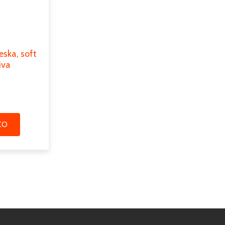
ska, soft
iva
CO