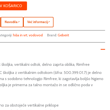
V KOŠARICO
Navodila
Več informacij
↗
↗
tegoriji:
hiša in vrt
,
vodovod
Brand:
Geberit
školjka, vertikalni odtok, delno zaprta oblika, Rimfree
 školjka z vertikalnim odtokom (šifra: 500.399.01.7) je delno
na s sodobno tehnologijo Rimfree, ki zagotavlja boljšo higieno
koljka je primerna za talno montažo in se odlično poda v
lno za obstoječe vertikalne priklope