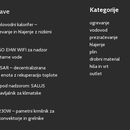
Kategorije
jave
ogrevanje
vodni kalorifer –
vodovod
evanje in hlajenje z nizkimi
prezračevanje
hlajenje
GO EHW WIFI za nadzor
plin
itarne vode
drobni material
hiša in vrt
SAR – decentralizirana
outlet
 enota z rekuperacijo toplote
pod nadzorom: SALUS
vljalnik za klimatske
0W – pametni krmilnik za
konvektorje in grelnike