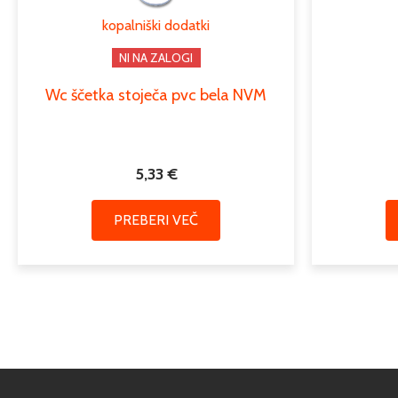
kopalniški dodatki
NI NA ZALOGI
Wc ščetka stoječa pvc bela NVM
5,33
€
PREBERI VEČ