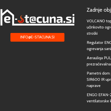
Zadnje ob
VOLCANO toplo
učinkovito ogr
stroški
INFO@E-STACUNA.SI
Regulator EN
ogrevanja san
Aerauliqa PUL
prezračevalna
Pametni dom 
SIR600 IR upra
naprave
ENGO EFAN-23
ventilatorske 