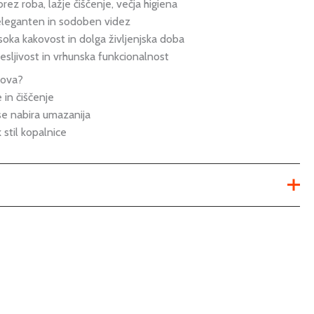
rez roba, lažje čiščenje, večja higiena
 eleganten in sodoben videz
soka kakovost in dolga življenjska doba
esljivost in vrhunska funkcionalnost
nova?
in čiščenje
 se nabira umazanija
stil kopalnice
talna wc školjka
Selnova
kopalnica