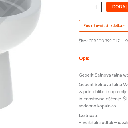
DODAJ 
Podatkovni list izdelka
↗
Šifra:
GEB500.399.01.7
Ka
Opis
Geberit Selnova talna wc 
Geberit Selnova talna WC
zaprte oblike in opremlje
in enostavno čiščenje. Š
sodobno kopalnico.
Lastnosti:
– Vertikalni odtok – idea