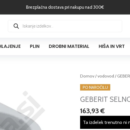
Brezplačna dostava pri nakupu nad 300€
Products
search
HLAJENJE
PLIN
DROBNI MATERIAL
HIŠA IN VRT
GEBERIT
Domov
/
vodovod
/ GEBERI
SELNOVA
PO NAROČILU
WC
GEBERIT SELNOVA
školjka,
brezroba,
163,93
€
talni
odtok
Ta izdelek trenutno ni 
količina