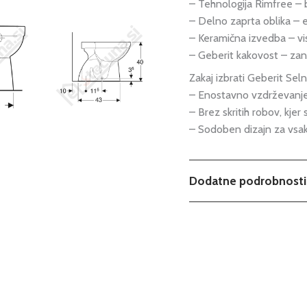
– Tehnologija Rimfree – b
– Delno zaprta oblika –
– Keramična izvedba – vi
– Geberit kakovost – zan
Zakaj izbrati Geberit Sel
– Enostavno vzdrževanje 
– Brez skritih robov, kjer
– Sodoben dizajn za vsak 
Dodatne podrobnosti
Tip
Serija
Podkategorija1