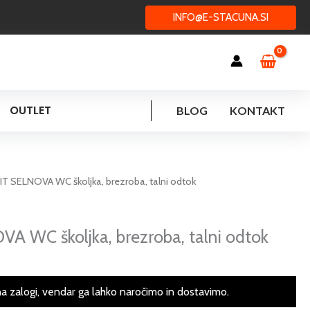
INFO@E-STACUNA.SI
OUTLET
BLOG
KONTAKT
T SELNOVA WC školjka, brezroba, talni odtok
 WC školjka, brezroba, talni odtok
na zalogi, vendar ga lahko naročimo in dostavimo.