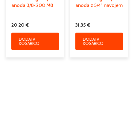
anoda 3/8×200 M8
anoda z 5/4″ navojem
20,20
€
31,35
€
DODAJ V
DODAJ V
KOŠARICO
KOŠARICO