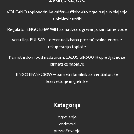
VOLCANO toplovodni kalorifer – učinkovito ogrevanje in hlajenje
z nizkimi stroški
Regulator ENGO EHW WIFI za nadzor ogrevanja sanitarne vode
Aerauliqa PULSAR – decentralizirana prezračevalna enota z
rekuperacijo toplote
Pametni dom pod nadzorom: SALUS SIR600 IR upravljalnik za
klimatske naprave
ENGO EFAN-230W – pametni krmilnik za ventilatorske
konvektorje in grelnike
Kategorije
ogrevanje
vodovod
prezračevanje