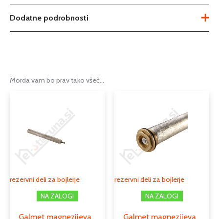
Dodatne podrobnosti
polna
,
z luknjo za magnezijevo
Možnosti
anodo
Tip
tesnilo za prirobnico
Morda vam bo prav tako všeč…
Podkategorija1
inštalacijski material
Podkategorija2
rezervni deli za bojlerje
Podkategorija3
tesnila
rezervni deli za bojlerje
rezervni deli za bojlerje
NA ZALOGI
NA ZALOGI
Galmet magnezijeva
Galmet magnezijeva