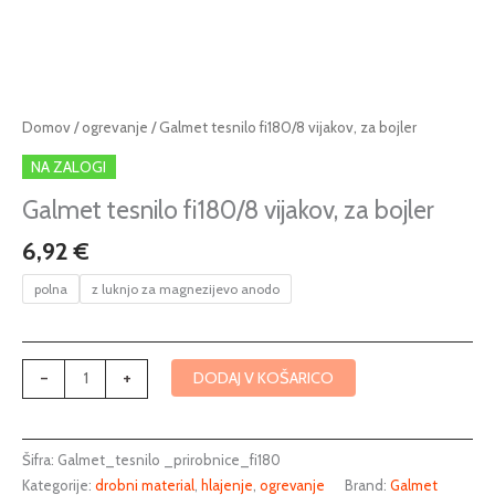
Galmet
Domov
/
ogrevanje
/ Galmet tesnilo fi180/8 vijakov, za bojler
tesnilo
NA ZALOGI
fi180/8
vijakov,
Galmet tesnilo fi180/8 vijakov, za bojler
za
6,92
€
bojler
količina
polna
z luknjo za magnezijevo anodo
-
+
DODAJ V KOŠARICO
Šifra:
Galmet_tesnilo _prirobnice_fi180
Kategorije:
drobni material
,
hlajenje
,
ogrevanje
Brand:
Galmet