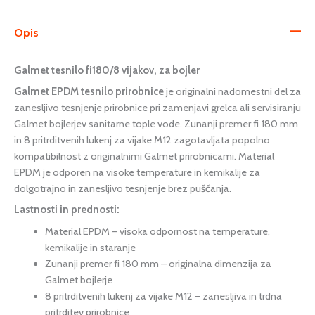
Opis
Galmet tesnilo fi180/8 vijakov, za bojler
Galmet EPDM tesnilo prirobnice
je originalni nadomestni del za
zanesljivo tesnjenje prirobnice pri zamenjavi grelca ali servisiranju
Galmet bojlerjev sanitarne tople vode. Zunanji premer fi 180 mm
in 8 pritrditvenih lukenj za vijake M12 zagotavljata popolno
kompatibilnost z originalnimi Galmet prirobnicami. Material
EPDM je odporen na visoke temperature in kemikalije za
dolgotrajno in zanesljivo tesnjenje brez puščanja.
Lastnosti in prednosti:
Material EPDM – visoka odpornost na temperature,
kemikalije in staranje
Zunanji premer fi 180 mm – originalna dimenzija za
Galmet bojlerje
8 pritrditvenih lukenj za vijake M12 – zanesljiva in trdna
pritrditev prirobnice