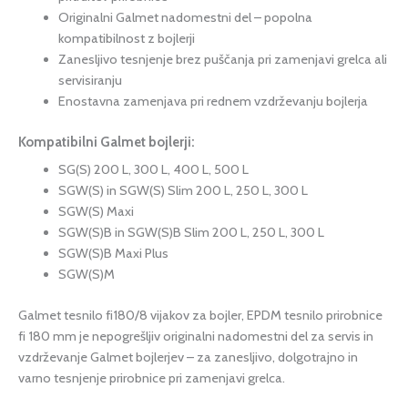
Originalni Galmet nadomestni del – popolna
kompatibilnost z bojlerji
Zanesljivo tesnjenje brez puščanja pri zamenjavi grelca ali
servisiranju
Enostavna zamenjava pri rednem vzdrževanju bojlerja
Kompatibilni Galmet bojlerji:
SG(S) 200 L, 300 L, 400 L, 500 L
SGW(S) in SGW(S) Slim 200 L, 250 L, 300 L
SGW(S) Maxi
SGW(S)B in SGW(S)B Slim 200 L, 250 L, 300 L
SGW(S)B Maxi Plus
SGW(S)M
Galmet tesnilo fi180/8 vijakov za bojler, EPDM tesnilo prirobnice
fi 180 mm je nepogrešljiv originalni nadomestni del za servis in
vzdrževanje Galmet bojlerjev – za zanesljivo, dolgotrajno in
varno tesnjenje prirobnice pri zamenjavi grelca.