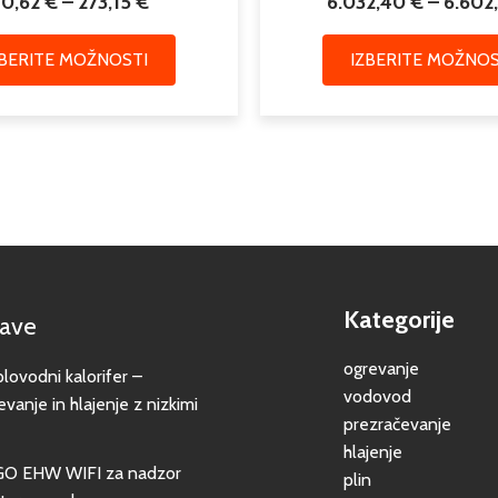
40,62
€
–
273,15
€
6.032,40
€
–
6.602
ZBERITE MOŽNOSTI
IZBERITE MOŽNOS
Kategorije
jave
ogrevanje
vodni kalorifer –
vodovod
evanje in hlajenje z nizkimi
prezračevanje
hlajenje
GO EHW WIFI za nadzor
plin