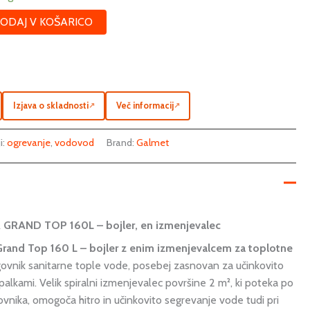
ODAJ V KOŠARICO
Izjava o skladnosti
Več informacij
↗
↗
i:
ogrevanje
,
vodovod
Brand:
Galmet
GRAND TOP 160L – bojler, en izmenjevalec
and Top 160 L – bojler z enim izmenjevalcem za toplotne
ovnik sanitarne tople vode, posebej zasnovan za učinkovito
palkami. Velik spiralni izmenjevalec površine 2 m², ki poteka po
ogovnika, omogoča hitro in učinkovito segrevanje vode tudi pri