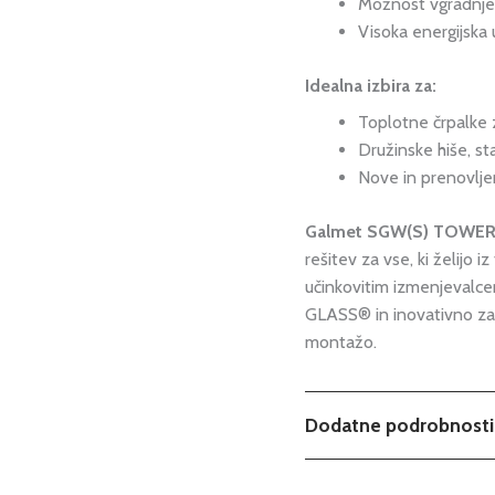
Možnost vgradnje
Visoka energijska u
Idealna izbira za:
Toplotne črpalke 
Družinske hiše, s
Nove in prenovlje
Galmet SGW(S) TOWE
rešitev za vse, ki želijo i
učinkovitim izmenjevalcem
GLASS® in inovativno zas
montažo.
Dodatne podrobnosti