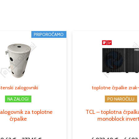
Teža
Dimenzije
Tip
Cenovni
PRIPOROČAMO
Ta
razpon:
izdelek
Serija
od
ima
140,62 €
Maksimalna
več
do
temperatura
različic.
273,15 €
vode
Možnosti
lahko
Podkategorija1
stenski zalogovniki
toplotne črpalke zrak
izberete
na
NA ZALOGI
PO NAROČILU
Podkategorija2
strani
alogovnik za toplotne
TCL – toplotna črpalk
izdelka
črpalke
monoblock inver