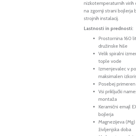
nizkotemperaturnih virih 
na zgornji strani bojler
strojnih instalacij.
Lastnosti in prednosti:
Prostornina 160 li
družinske hiše
Velik spiralni izm
tople vode
Izmenjevalec v pol
maksimalen izkori
Posebej primeren 
Vsi priključki name
montaža
Keramični emajl E
bojlerja
Magnezijeva (Mg) 
življenjska doba