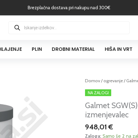
Brezplačna dostava pri nakupu nad 300€
Products
search
HLAJENJE
PLIN
DROBNI MATERIAL
HIŠA IN VRT
Galmet
Domov
/
ogrevanje
/ Galm
SGW(S)
NA ZALOGI
TOWER
Galmet SGW(S)
GRAND
TOP
izmenjevalec
160L
948,01
€
-
bojler,
Zaloga:
Samo še 2 na za