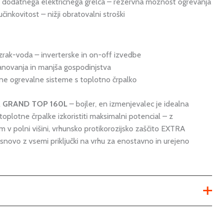
 dodatnega električnega grelca – rezervna možnost ogrevanja
činkovitost – nižji obratovalni stroški
zrak-voda – inverterske in on-off izvedbe
tanovanja in manjša gospodinjstva
ne ogrevalne sisteme s toplotno črpalko
R GRAND TOP 160L
– bojler, en izmenjevalec je idealna
z toplotne črpalke izkoristiti maksimalni potencial – z
 v polni višini, vrhunsko protikorozijsko zaščito EXTRA
novo z vsemi priključki na vrhu za enostavno in urejeno