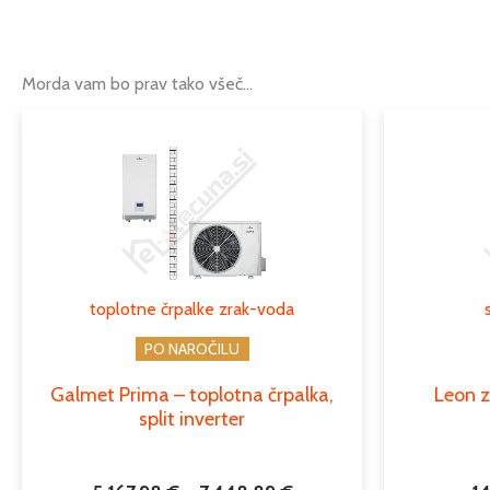
Morda vam bo prav tako všeč…
Cenovni
Ta
razpon:
izdelek
od
ima
5.167,98 €
več
do
različic.
7.448,89 €
Možnosti
lahko
toplotne črpalke zrak-voda
izberete
na
PO NAROČILU
strani
Galmet Prima – toplotna črpalka,
Leon z
izdelka
split inverter