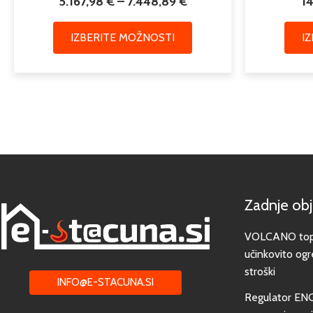
5.167,98
€
–
7.448,89
€
1
IZBERITE MOŽNOSTI
I
Zadnje ob
VOLCANO toplo
učinkovito ogr
stroški
INFO@E-STACUNA.SI
Regulator EN