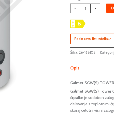
en
-
+
D
izmenjevalec
količina
B
A
↑
D
Podatkovni list izdelka
↗
Šifra:
26-168105
Kategorij
Opis
Galmet SGW(S) TOWER 
Galmet SGW(S) Tower Gr
črpalke
je sodoben zalog
delovanje s toplotnimi čr
skoraj celotni višini zal