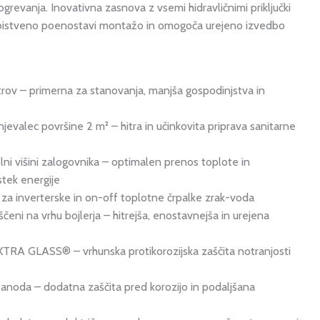
ogrevanja. Inovativna zasnova z vsemi hidravličnimi priključki
ja bistveno poenostavi montažo in omogoča urejeno izvedbo
trov – primerna za stanovanja, manjša gospodinjstva in
enjevalec površine 2 m² – hitra in učinkovita priprava sanitarne
ni višini zalogovnika – optimalen prenos toplote in
stek energije
za inverterske in on-off toplotne črpalke zrak-voda
ščeni na vrhu bojlerja – hitrejša, enostavnejša in urejena
XTRA GLASS® – vrhunska protikorozijska zaščita notranjosti
anoda – dodatna zaščita pred korozijo in podaljšana