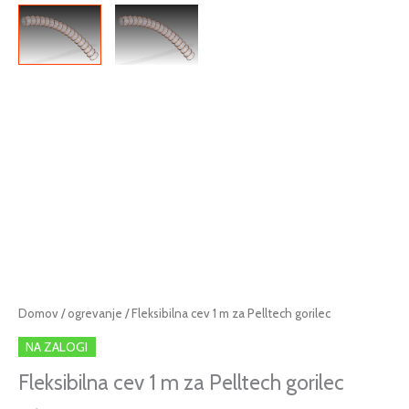
Cenovni
Fleksibilna
Domov
/
ogrevanje
/ Fleksibilna cev 1 m za Pelltech gorilec
razpon:
cev
NA ZALOGI
od
1
26,10 €
m
Fleksibilna cev 1 m za Pelltech gorilec
do
za