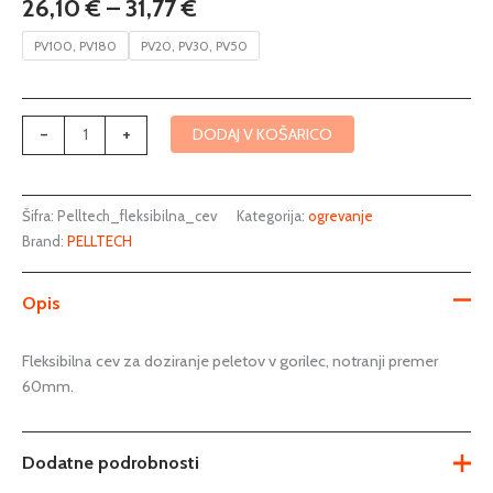
26,10
€
–
31,77
€
31,77 €
Pelltech
gorilec
PV100, PV180
PV20, PV30, PV50
količina
-
+
DODAJ V KOŠARICO
Šifra:
Pelltech_fleksibilna_cev
Kategorija:
ogrevanje
Brand:
PELLTECH
Opis
Fleksibilna cev za doziranje peletov v gorilec, notranji premer
60mm.
Dodatne podrobnosti