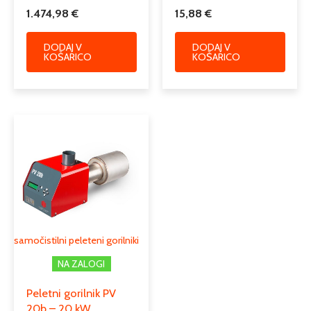
1.474,98
€
15,88
€
DODAJ V
DODAJ V
KOŠARICO
KOŠARICO
samočistilni peleteni gorilniki
NA ZALOGI
Peletni gorilnik PV
20b – 20 kW