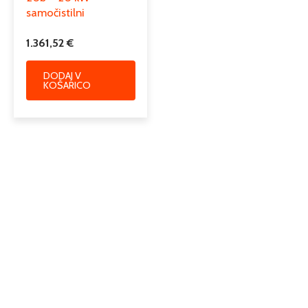
samočistilni
1.361,52
€
DODAJ V
KOŠARICO