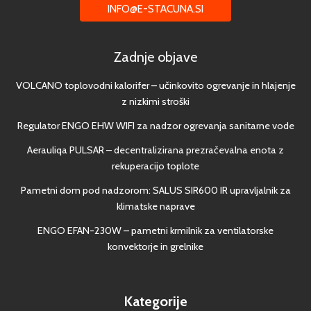
INFO@E-STACUNA.SI
Zadnje objave
VOLCANO toplovodni kalorifer – učinkovito ogrevanje in hlajenje
z nizkimi stroški
Regulator ENGO EHW WIFI za nadzor ogrevanja sanitarne vode
Aerauliqa PULSAR – decentralizirana prezračevalna enota z
rekuperacijo toplote
Pametni dom pod nadzorom: SALUS SIR600 IR upravljalnik za
klimatske naprave
ENGO EFAN-230W – pametni krmilnik za ventilatorske
konvektorje in grelnike
Kategorije