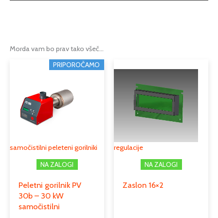
Možnosti
PV100, PV180
,
PV20, PV30, PV50
Tip
fleksibilna cev
Morda vam bo prav tako všeč…
Podkategorija1
Pelltech rezervni deli
PRIPOROČAMO
Podkategorija2
fleksibilne cevi
samočistilni peleteni gorilniki
regulacije
NA ZALOGI
NA ZALOGI
Peletni gorilnik PV
Zaslon 16×2
30b – 30 kW
samočistilni