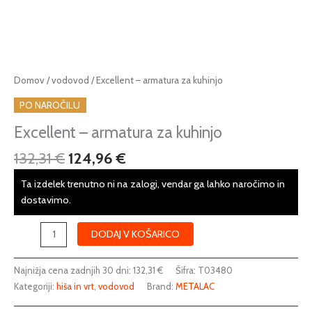
Izvirna
Trenutna
Excellent
Domov
/
vodovod
/ Excellent – armatura za kuhinjo
cena
cena
-
PO NAROČILU
je
je:
armatura
bila:
124,96 €.
za
Excellent – armatura za kuhinjo
132,31 €.
kuhinjo
132,31
€
124,96
€
količina
Ta izdelek trenutno ni na zalogi, vendar ga lahko naročimo in
dostavimo.
DODAJ V KOŠARICO
Najnižja cena zadnjih 30 dni:
132,31
€
Šifra:
T03480
Kategoriji:
hiša in vrt
,
vodovod
Brand:
METALAC