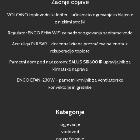
Zadnje objave
VOLCANO toplovodni kalorifer – učinkovito ogrevanje in hlajenje
z nizkimi stroški
Regulator ENGO EHW WIFI za nadzor ogrevanja sanitarne vode
Aerauliqa PULSAR – decentralizirana prezračevalna enota z
rekuperacijo toplote
Pametni dom pod nadzorom: SALUS SIR600 IR upravljalnik za
klimatske naprave
ENGO EFAN-230W – pametni krmilnik za ventilatorske
konvektorje in grelnike
Kategorije
ogrevanje
vodovod
prezračevanje