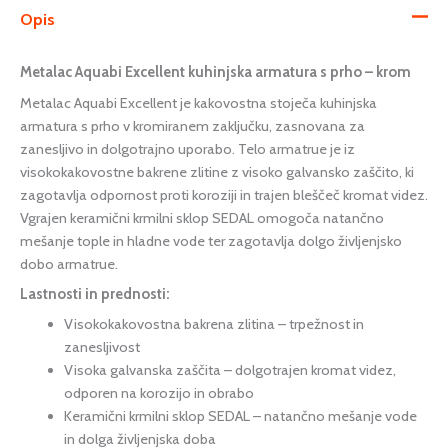
Opis
Metalac Aquabi Excellent kuhinjska armatura s prho – krom
Metalac Aquabi Excellent je kakovostna stoječa kuhinjska
armatura s prho v kromiranem zaključku, zasnovana za
zanesljivo in dolgotrajno uporabo. Telo armatrue je iz
visokokakovostne bakrene zlitine z visoko galvansko zaščito, ki
zagotavlja odpornost proti koroziji in trajen bleščeč kromat videz.
Vgrajen keramični krmilni sklop SEDAL omogoča natančno
mešanje tople in hladne vode ter zagotavlja dolgo življenjsko
dobo armatrue.
Lastnosti in prednosti:
Visokokakovostna bakrena zlitina – trpežnost in
zanesljivost
Visoka galvanska zaščita – dolgotrajen kromat videz,
odporen na korozijo in obrabo
Keramični krmilni sklop SEDAL – natančno mešanje vode
in dolga življenjska doba