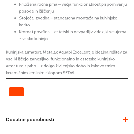
Priložena ročna prha – večja funkcionalnost pri pomivanju
posode in čiščenju
Stoječa izvedba – standardna montaža na kuhinjsko
korito
Kromat površina – estetski in nevpadljiv videz, ki se ujema
z vsako kuhinjo
Kuhinjska armatura Metalac Aquabi Excellent je idealna rešitev za
vse, ki iščejo zanesljivo, funkcionalno in estetsko kuhinjsko
armaturo s prho – z dolgo življenjsko dobo in kakovostnim
keramičnim krmilnim sklopom SEDAL.
Dodatne podrobnosti