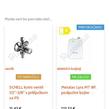
Teža
3 kg
Dimenzije
688 mm
Morda vam bo prav tako všeč…
Tip
pipa za kuhinjo
PRIPOROČAMO
A
B
↑
Serija
EXCELLENT
D
Podkategorija1
vodovodne pipe
Podkategorija2
armature za kuhinjo
Podkategorija3
kuhinjske armature z izvlečno prho
ventili
električni bojlerji
PO NAROČILU
NA ZALOGI
SCHELL kotni ventil
Metalac Lyra MT 8P,
1/2″-3/8″ s priključkom
podpultni bojler
za PS
31,43
€
123,53
€