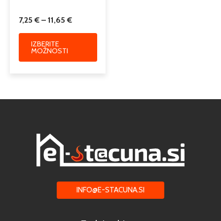
7,25
€
–
11,65
€
IZBERITE
MOŽNOSTI
INFO@E-STACUNA.SI