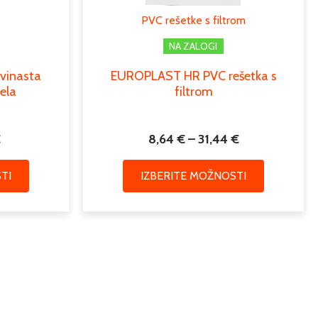
lahko
lahko
PVC rešetke s filtrom
izberete
izberete
na
na
NA ZALOGI
strani
strani
vinasta
EUROPLAST HR PVC rešetka s
izdelka
izdelka
ela
filtrom
€
8,64
€
–
31,44
€
TI
IZBERITE MOŽNOSTI