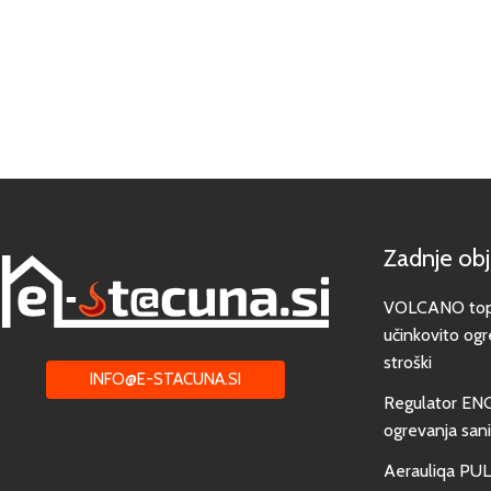
Zadnje ob
VOLCANO toplo
učinkovito ogr
stroški
INFO@E-STACUNA.SI
Regulator EN
ogrevanja san
Aerauliqa PUL