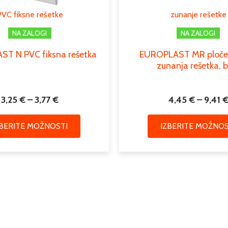
lahko
PVC fiksne rešetke
zunanje rešetke
izberete
na
NA ZALOGI
NA ZALOGI
strani
T N PVC fiksna rešetka
EUROPLAST MR ploče
izdelka
zunanja rešetka, b
3,25
€
–
3,77
€
4,45
€
–
9,41
ZBERITE MOŽNOSTI
IZBERITE MOŽNOS