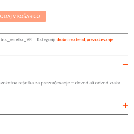
ODAJ V KOŠARICO
tna_resetka_VR
Kategoriji:
drobni material
,
prezračevanje
kotna rešetka za prezračevanje – dovod ali odvod zraka.
Ni na voljo