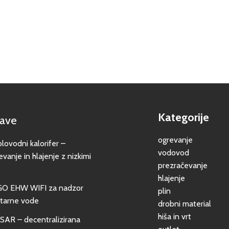
Kategorije
jave
ogrevanje
vodni kalorifer –
vodovod
evanje in hlajenje z nizkimi
prezračevanje
hlajenje
GO EHW WIFI za nadzor
plin
itarne vode
drobni material
hiša in vrt
SAR – decentralizirana