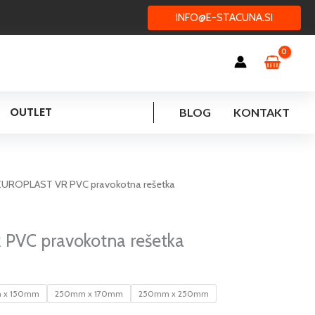
INFO@E-STACUNA.SI
OUTLET
BLOG
KONTAKT
enovni
EUROPLAST VR PVC pravokotna rešetka
azpon:
d
56 €
PVC pravokotna rešetka
o
,40 €
 x 150mm
250mm x 170mm
250mm x 250mm