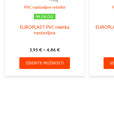
lahko
PVC nastavljive rešetke
izberete
na
NA ZALOGI
strani
EUROPLAST PVC rešetka
EUROPLAS
izdelka
nastavljiva
3,95
€
–
4,86
€
IZBERITE MOŽNOSTI
I