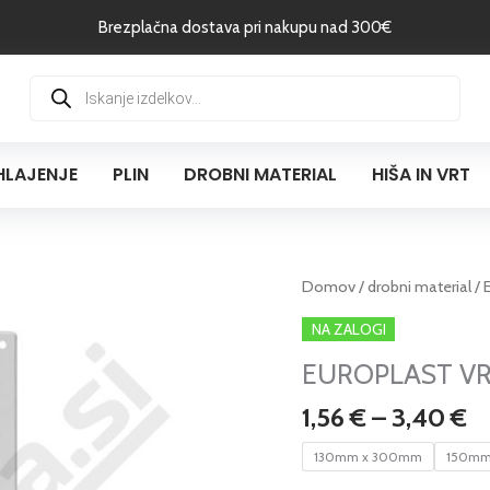
Brezplačna dostava pri nakupu nad 300€
Products
search
HLAJENJE
PLIN
DROBNI MATERIAL
HIŠA IN VRT
C
EUROPLAST
Domov
/
drobni material
/ 
r
VR
NA ZALOGI
o
PVC
1,
EUROPLAST VR 
pravokotna
d
rešetka
1,56
€
–
3,40
€
3
količina
130mm x 300mm
150mm