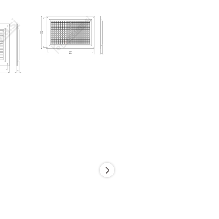
Dimenzije
Možnosti
Tip
Podkategorija1
Podkategorija2