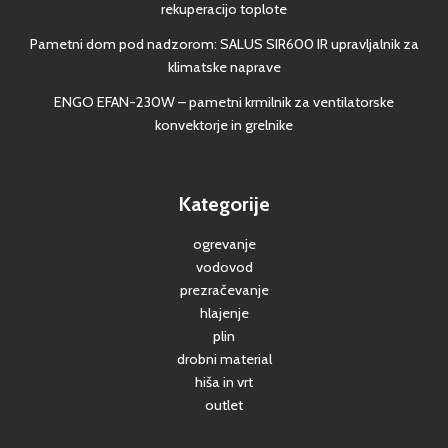
rekuperacijo toplote
Pametni dom pod nadzorom: SALUS SIR600 IR upravljalnik za
klimatske naprave
ENGO EFAN-230W – pametni krmilnik za ventilatorske
konvektorje in grelnike
Kategorije
ogrevanje
vodovod
prezračevanje
hlajenje
plin
drobni material
hiša in vrt
outlet