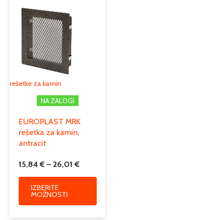
razpon:
izdelek
od
ima
15,84 €
več
do
različic.
26,01 €
Možnosti
lahko
izberete
rešetke za kamin
na
NA ZALOGI
strani
izdelka
EUROPLAST MRK
rešetka za kamin,
antracit
15,84
€
–
26,01
€
IZBERITE
MOŽNOSTI