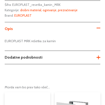
Šifra:
EUROPLAST_resetka_kamin_MRK
Kategorije:
drobni material
,
ogrevanje
,
prezračevanje
Brand:
EUROPLAST
Opis
EUROPLAST MRK rešetka za kamin
Dodatne podrobnosti
Teža
Ni na voljo
Dimenzije
30 mm
Morda vam bo prav tako všeč…
150mm x 150mm
,
180mm x
Cenovni
Cenovni
Ta
Ta
100mm
,
180mm x 180mm
,
Možnosti
razpon:
razpon:
izdelek
izdele
250mm x 120mm
,
300mm x
od
od