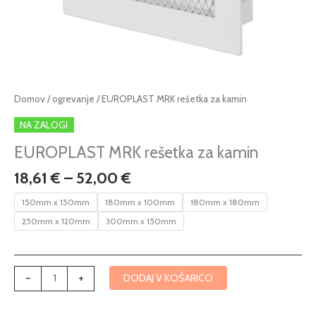
Cenovni
EUROPLAST
Domov
/
ogrevanje
/ EUROPLAST MRK rešetka za kamin
razpon:
MRK
NA ZALOGI
od
rešetka
18,61 €
za
EUROPLAST MRK rešetka za kamin
do
kamin
18,61
€
–
52,00
€
52,00 €
količina
150mm x 150mm
180mm x 100mm
180mm x 180mm
250mm x 120mm
300mm x 150mm
-
+
DODAJ V KOŠARICO