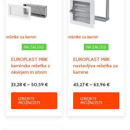
150mm
ima
ima
33,28 €
45,27 €
več
več
do
do
Tip
rešetka za kamin
različic.
različi
50,59 €
63,96 €
Možnosti
Možno
Podkategorija1
zračne rešetke
lahko
lahko
izberete
izber
Podkategorija2
rešetke za kamin
rešetke za kamin
rešetke za kamin
na
na
NA ZALOGI
NA ZALOGI
strani
strani
izdelka
izdelk
EUROPLAST MRK
EUROPLAST MRK
kaminska rešetka z
nastavljiva rešetka za
okvirjem in sitom
kamine
33,28
€
–
50,59
€
45,27
€
–
63,96
€
IZBERITE
IZBERITE
MOŽNOSTI
MOŽNOSTI
Cenovni
Ta