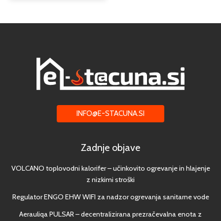
INFO@E-STACUNA.SI
Zadnje objave
VOLCANO toplovodni kalorifer – učinkovito ogrevanje in hlajenje
z nizkimi stroški
Regulator ENGO EHW WIFI za nadzor ogrevanja sanitarne vode
Aerauliqa PULSAR – decentralizirana prezračevalna enota z