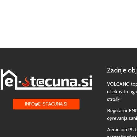
Zadnje ob
VOLCANO toplo
učinkovito ogr
stroški
INFO@E-STACUNA.SI
Regulator EN
ogrevanja san
Aerauliqa PUL