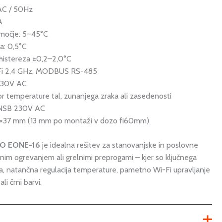
AC / 50Hz
A
močje: 5–45°C
a: 0,5°C
 histereza ±0,2–2,0°C
-Fi 2,4 GHz, MODBUS RS-485
 230V AC
r temperature tal, zunanjega zraka ali zasedenosti
/NSB 230V AC
×37 mm (13 mm po montaži v dozo fi60mm)
GO EONE-16
je idealna rešitev za stanovanjske in poslovne
lnim ogrevanjem ali grelnimi preprogami – kjer so ključnega
, natančna regulacija temperature, pametno Wi-Fi upravljanje
li črni barvi.