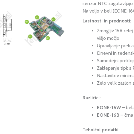
senzor NTC zagotavljajo 
Na voljo v beli (EONE-16W
Lastnosti in prednosti:
Zmogljiv 16A relej
višjo močjo
Upravljanje prek a
Dnevni in tedenski
Samodejni preklo
Zaklepanje tipk 
Nastavitev minim
Zelo velik zaslon
Različici:
EONE-16W
– bel
EONE-16B
– črna
Tehnični podatki: