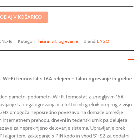
ODAJ V KOŠARICO
NE-16
Kategoriji:
hiša in vrt
,
ogrevanje
Brand:
ENGO
i-Fi termostat s 16A relejem – talno ogrevanje in grelne
en pametni podometni Wi-Fi termostat z zmogljivim 16A
vljanje talnega ogrevanja in električnih grelnih preprog z višjo
,4 GHz omogoča neposredno povezavo na domače omrežje
internetnem prehodu, dnevni in tedenski urnik pa delujeta
ezave za neprekinjeno delovanje sistema. Upravljanje prek
PI algoritem, zaklepanje s PIN kodo in vhod S1-S2 za dodatni