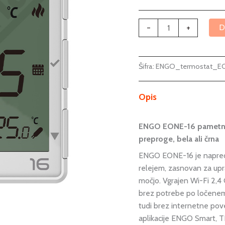
-
+
D
Šifra:
ENGO_termostat_EO
Opis
ENGO EONE-16 pametni W
preproge, bela ali črna
ENGO EONE-16 je napred
relejem, zasnovan za upra
močjo. Vgrajen Wi-Fi 2
brez potrebe po ločenem 
tudi brez internetne pov
aplikacije ENGO Smart, T