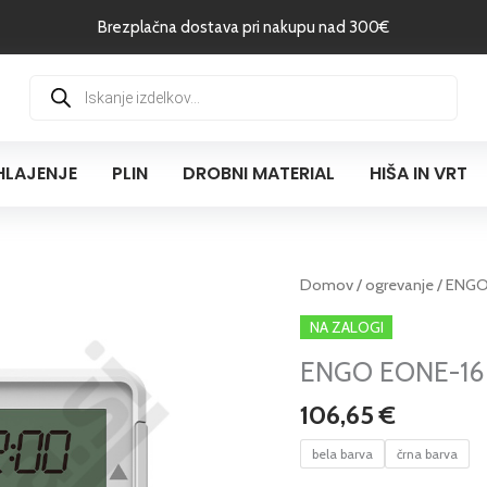
Brezplačna dostava pri nakupu nad 300€
Products
search
HLAJENJE
PLIN
DROBNI MATERIAL
HIŠA IN VRT
ENGO
Domov
/
ogrevanje
/ ENGO 
EONE-
NA ZALOGI
16
ENGO EONE-16 w
wifi
sobni
106,65
€
termostat
količina
bela barva
črna barva