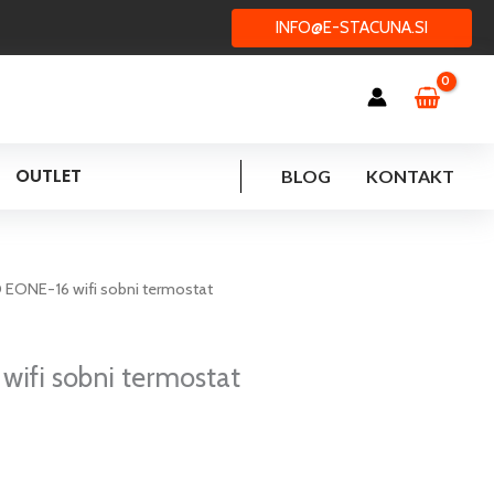
INFO@E-STACUNA.SI
OUTLET
BLOG
KONTAKT
EONE-16 wifi sobni termostat
ifi sobni termostat