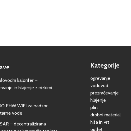
Kategorije
jave
ogrevanje
vodni kalorifer –
vodovod
evanje in hlajenje z nizkimi
prezračevanje
hlajenje
GO EHW WIFI za nadzor
plin
itarne vode
drobni material
hiša in vrt
SAR – decentralizirana
outlet