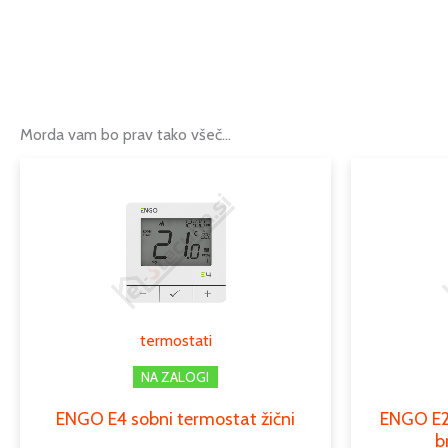
Morda vam bo prav tako všeč…
Ta
izdelek
ima
več
različic.
Možnosti
lahko
termostati
izberete
na
NA ZALOGI
strani
ENGO E4 sobni termostat žični
ENGO E20
izdelka
b