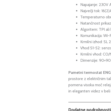
Napajanje: 230V 
Največji tok: 16(2)
Temperaturno ob
Natančnost prikaz
Algoritem: TPI ali
Komunikacija: Wi
Krmilni izhod: SL
Vhod S1-S2: senzo
Krmilni vhod: CO
Dimenzije: 90×90
Pametni termostat EN
prostore z električnim ta
pomena visoka moč releja
in eleganten videz v beli a
Dodatne podrobnosti