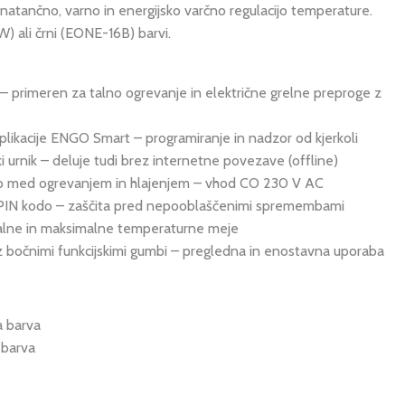
natančno, varno in energijsko varčno regulacijo temperature.
) ali črni (EONE-16B) barvi.
 – primeren za talno ogrevanje in električne grelne preproge z
plikacije ENGO Smart – programiranje in nadzor od kjerkoli
 urnik – deluje tudi brez internetne povezave (offline)
p med ogrevanjem in hlajenjem – vhod CO 230 V AC
s PIN kodo – zaščita pred nepooblaščenimi spremembami
alne in maksimalne temperaturne meje
 z bočnimi funkcijskimi gumbi – pregledna in enostavna uporaba
a barva
 barva