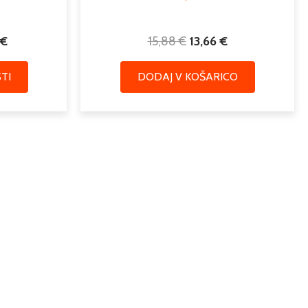
€
15,88
€
13,66
€
TI
DODAJ V KOŠARICO