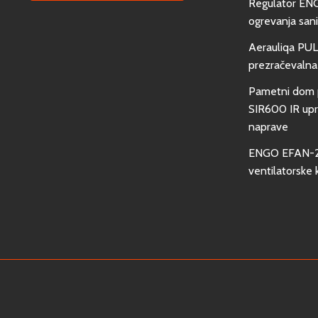
Regulator EN
ogrevanja san
Aerauliqa PUL
prezračevalna
Pametni dom 
SIR600 IR upra
naprave
ENGO EFAN-23
ventilatorske 