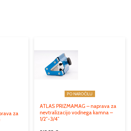
dozirno sredstvo za mehčanje vode
inštalacijski material
filtri in mehčalci
filter vložki, polnila, rezervni deli
PO NAROČILU
ATLAS PRIZMAMAG – naprava za
nevtralizacijo vodnega kamna –
rava za
1/2″-3/4″
e