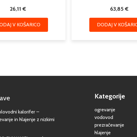
26,11
€
63,85
€
ODAJ V KOŠARICO
DODAJ V KOŠARI
Kategorije
jave
ogrevanje
vodni kalorifer –
vodovod
evanje in hlajenje z nizkimi
prezračevanje
hlajenje