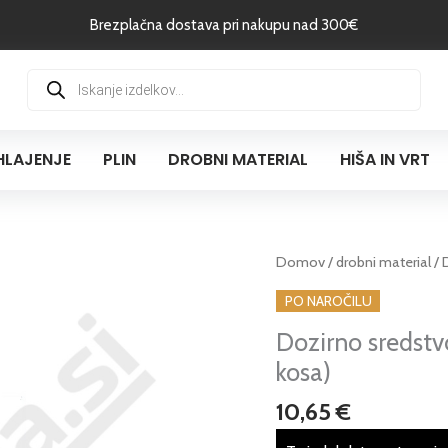
Brezplačna dostava pri nakupu nad 300€
Products
search
HLAJENJE
PLIN
DROBNI MATERIAL
HIŠA IN VRT
Dozirno
Domov
/
drobni material
/ 
sredstvo
PO NAROČILU
za
Dozirno sredstv
mehčalec
Dosaplus
kosa)
(pakirano
10,65
€
2
kosa)