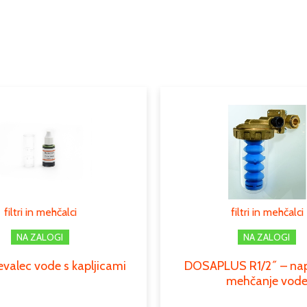
Tip
Podkategorija1
Podkategorija2
Podkategorija3
filtri in mehčalci
filtri in mehčalci
NA ZALOGI
NA ZALOGI
evalec vode s kapljicami
DOSAPLUS R1/2˝ – nap
mehčanje vod