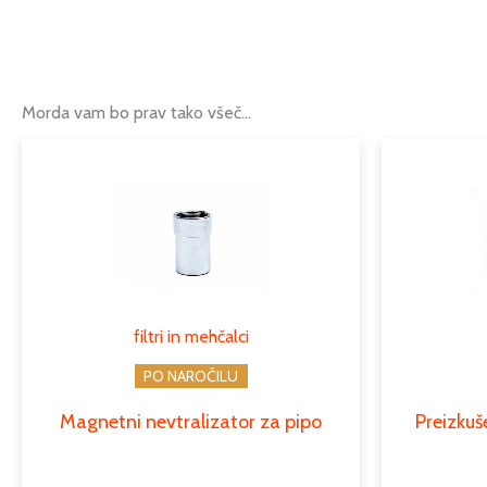
Morda vam bo prav tako všeč…
filtri in mehčalci
PO NAROČILU
Magnetni nevtralizator za pipo
Preizkuš