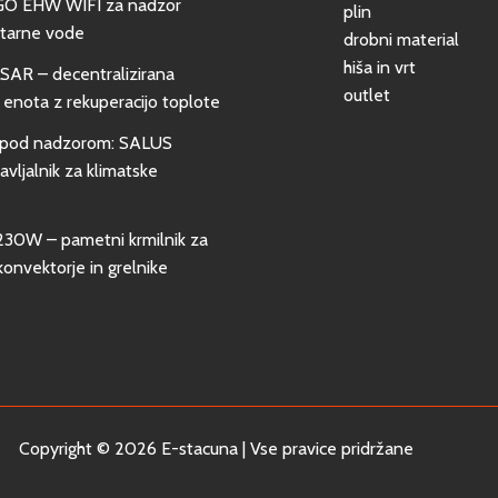
GO EHW WIFI za nadzor
plin
itarne vode
drobni material
hiša in vrt
SAR – decentralizirana
outlet
 enota z rekuperacijo toplote
pod nadzorom: SALUS
vljalnik za klimatske
0W – pametni krmilnik za
konvektorje in grelnike
Copyright © 2026 E-stacuna | Vse pravice pridržane