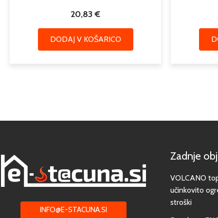
20,83
€
DODAJ V KOŠARICO
D
Zadnje ob
VOLCANO toplo
učinkovito ogr
stroški
INFO@E-STACUNA.SI