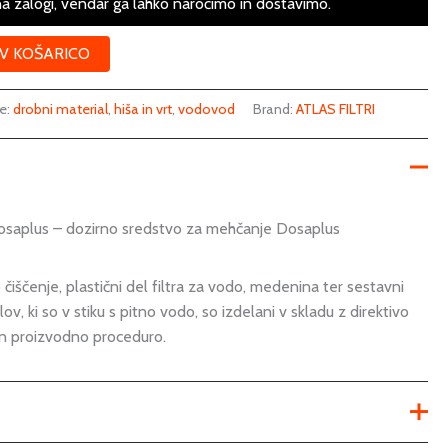
na zalogi, vendar ga lahko naročimo in dostavimo.
V KOŠARICO
je:
drobni material
,
hiša in vrt
,
vodovod
Brand:
ATLAS FILTRI
saplus – dozirno sredstvo za mehčanje Dosaplus
 čiščenje, plastični del filtra za vodo, medenina ter sestavni
ov, ki so v stiku s pitno vodo, so izdelani v skladu z direktivo
in proizvodno proceduro.