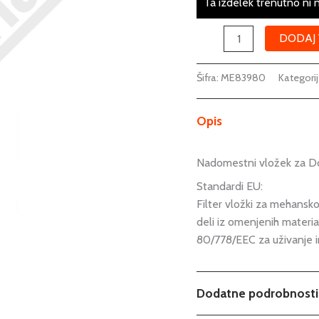
Ta izdelek trenutno ni 
količina
DODAJ 
Šifra:
ME83980
Kategori
Opis
Nadomestni vložek za Do
Standardi EU:
Filter vložki za mehansko
deli iz omenjenih material
80/778/EEC za uživanje 
Dodatne podrobnosti