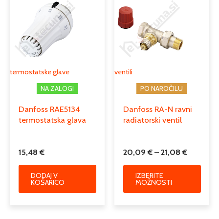
od
ima
20,09 €
Podkategorija1
inštalacijski material
več
do
različi
Podkategorija2
termostatske glave
21,08 €
Možno
lahko
izber
termostatske glave
ventili
na
NA ZALOGI
PO NAROČILU
strani
izdelk
Danfoss RAE5134
Danfoss RA-N ravni
termostatska glava
radiatorski ventil
15,48
€
20,09
€
–
21,08
€
DODAJ V
IZBERITE
KOŠARICO
MOŽNOSTI