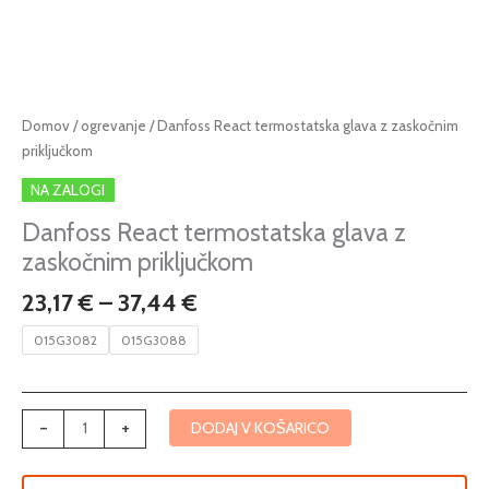
Cenovni
Danfoss
Domov
/
ogrevanje
/ Danfoss React termostatska glava z zaskočnim
razpon:
React
priključkom
od
termostatska
NA ZALOGI
23,17 €
glava
do
z
Danfoss React termostatska glava z
37,44 €
zaskočnim
zaskočnim priključkom
priključkom
23,17
€
–
37,44
€
količina
015G3082
015G3088
-
+
DODAJ V KOŠARICO