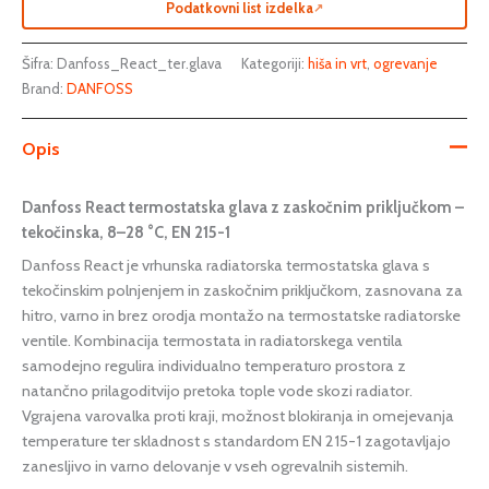
Podatkovni list izdelka
↗
Šifra:
Danfoss_React_ter.glava
Kategoriji:
hiša in vrt
,
ogrevanje
Brand:
DANFOSS
Opis
Danfoss React termostatska glava z zaskočnim priključkom –
tekočinska, 8–28 °C, EN 215-1
Danfoss React je vrhunska radiatorska termostatska glava s
tekočinskim polnjenjem in zaskočnim priključkom, zasnovana za
hitro, varno in brez orodja montažo na termostatske radiatorske
ventile. Kombinacija termostata in radiatorskega ventila
samodejno regulira individualno temperaturo prostora z
natančno prilagoditvijo pretoka tople vode skozi radiator.
Vgrajena varovalka proti kraji, možnost blokiranja in omejevanja
temperature ter skladnost s standardom EN 215-1 zagotavljajo
zanesljivo in varno delovanje v vseh ogrevalnih sistemih.