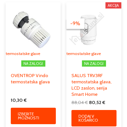
Izvirna
Trenutna
Ta
AKCIJA
cena
cena
izdelek
je
je:
ima
bila:
80,52 €.
-9%
-9%
več
88,04 €.
različic.
Možnosti
lahko
izberete
termostatske glave
termostatske glave
na
NA ZALOGI
NA ZALOGI
strani
izdelka
OVENTROP Vindo
SALUS TRV3RF
termostatska glava
termostatska glava,
LCD zaslon, serija
Smart Home
10,30
€
88,04
€
80,52
€
IZBERITE
DODAJ V
MOŽNOSTI
KOŠARICO