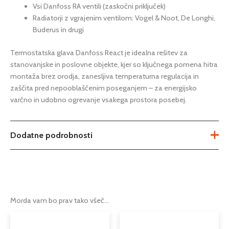
Vsi Danfoss RA ventili (zaskočni priključek)
Radiatorji z vgrajenim ventilom: Vogel & Noot, De Longhi,
Buderus in drugi
Termostatska glava Danfoss React je idealna rešitev za
stanovanjske in poslovne objekte, kjer so ključnega pomena hitra
montaža brez orodja, zanesljiva temperaturna regulacija in
zaščita pred nepooblaščenim poseganjem – za energijsko
varčno in udobno ogrevanje vsakega prostora posebej.
Dodatne podrobnosti
Teža
Ni na voljo
Možnosti
015G3082
,
015G3088
Morda vam bo prav tako všeč…
Tip
termostatska glava
Cenovni
Ta
razpon:
Serija
React
izdele