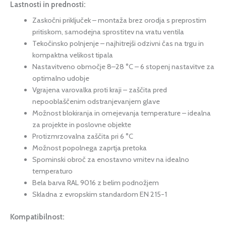
Lastnosti in prednosti:
Zaskočni priključek – montaža brez orodja s preprostim
pritiskom, samodejna sprostitev na vratu ventila
Tekočinsko polnjenje – najhitrejši odzivni čas na trgu in
kompaktna velikost tipala
Nastavitveno območje 8–28 °C – 6 stopenj nastavitve za
optimalno udobje
Vgrajena varovalka proti kraji – zaščita pred
nepooblaščenim odstranjevanjem glave
Možnost blokiranja in omejevanja temperature – idealna
za projekte in poslovne objekte
Protizmrzovalna zaščita pri 6 °C
Možnost popolnega zaprtja pretoka
Spominski obroč za enostavno vrnitev na idealno
temperaturo
Bela barva RAL 9016 z belim podnožjem
Skladna z evropskim standardom EN 215-1
Kompatibilnost: