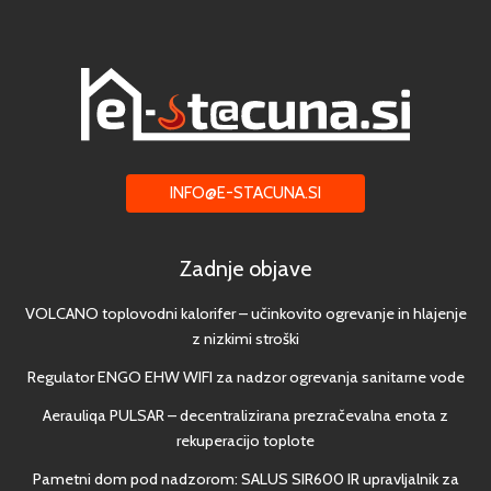
INFO@E-STACUNA.SI
Zadnje objave
VOLCANO toplovodni kalorifer – učinkovito ogrevanje in hlajenje
z nizkimi stroški
Regulator ENGO EHW WIFI za nadzor ogrevanja sanitarne vode
Aerauliqa PULSAR – decentralizirana prezračevalna enota z
rekuperacijo toplote
Pametni dom pod nadzorom: SALUS SIR600 IR upravljalnik za