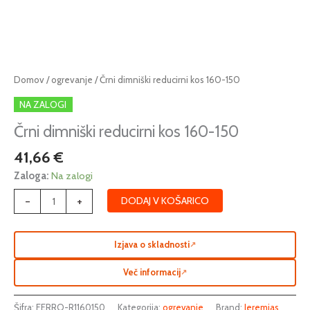
Črni
Domov
/
ogrevanje
/ Črni dimniški reducirni kos 160-150
dimniški
NA ZALOGI
reducirni
kos
Črni dimniški reducirni kos 160-150
160-
41,66
€
150
količina
Zaloga:
Na zalogi
-
+
DODAJ V KOŠARICO
Izjava o skladnosti
↗
Več informacij
↗
Šifra:
FERRO-R1160150
Kategorija:
ogrevanje
Brand:
Jeremias