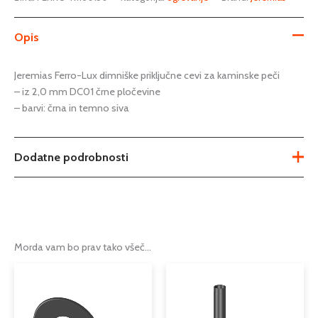
Opis
Jeremias Ferro-Lux dimniške priključne cevi za kaminske peči
– iz 2,0 mm DC01 črne pločevine
– barvi: črna in temno siva
Dodatne podrobnosti
dimniška reducirka iz črne
Tip
pločevine
Serija
FERRO – LUX
Morda vam bo prav tako všeč…
Podkategorija1
dimniki
Podkategorija2
enoslojni dimniki iz črne pločevine