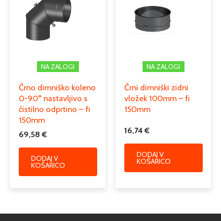
NA ZALOGI
NA ZALOGI
Črno dimniško koleno
Črni dimniški zidni
0-90° nastavljivo s
vložek 100mm – fi
čistilno odprtino – fi
150mm
150mm
16,74
€
69,58
€
DODAJ V
DODAJ V
KOŠARICO
KOŠARICO