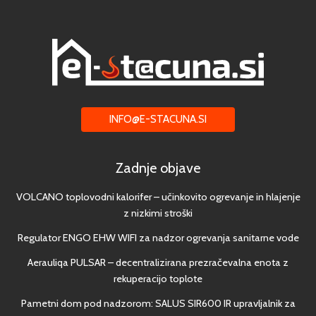
INFO@E-STACUNA.SI
Zadnje objave
VOLCANO toplovodni kalorifer – učinkovito ogrevanje in hlajenje
z nizkimi stroški
Regulator ENGO EHW WIFI za nadzor ogrevanja sanitarne vode
Aerauliqa PULSAR – decentralizirana prezračevalna enota z
rekuperacijo toplote
Pametni dom pod nadzorom: SALUS SIR600 IR upravljalnik za