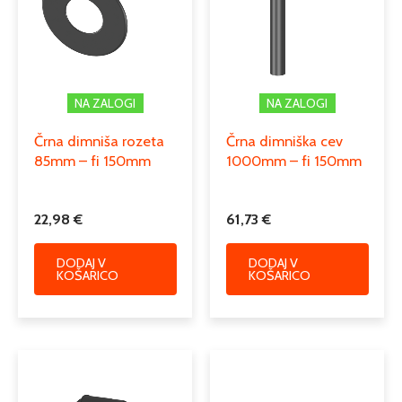
dimniški prehodni in diletacijski
Podkategorija3
kosi, rozete
NA ZALOGI
NA ZALOGI
Črna dimniša rozeta
Črna dimniška cev
85mm – fi 150mm
1000mm – fi 150mm
22,98
€
61,73
€
DODAJ V
DODAJ V
KOŠARICO
KOŠARICO