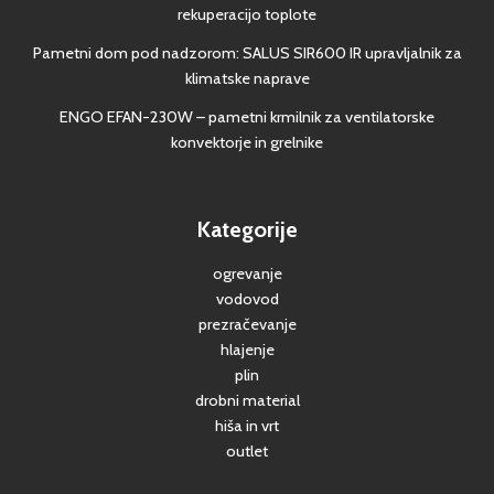
rekuperacijo toplote
Pametni dom pod nadzorom: SALUS SIR600 IR upravljalnik za
klimatske naprave
ENGO EFAN-230W – pametni krmilnik za ventilatorske
konvektorje in grelnike
Kategorije
ogrevanje
vodovod
prezračevanje
hlajenje
plin
drobni material
hiša in vrt
outlet