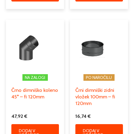
NA ZALOGI
PO NAROČILU
Črno dimniško koleno
Črni dimniški zidni
45° – fi 120mm
vložek 100mm – fi
120mm
47,92
€
16,74
€
DODAJ V
DODAJ V