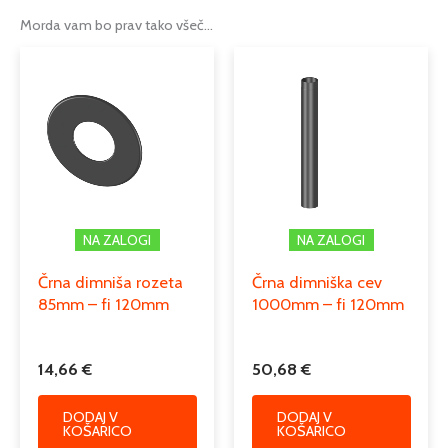
Morda vam bo prav tako všeč…
fi 120mm
,
fi 130mm
,
fi 150mm
,
fi
Možnosti
160mm
,
fi 180mm
,
fi 200mm
Tip
dimniška cev iz črne pločevine
Serija
FERRO – LUX
Podkategorija1
dimniki
Podkategorija2
enoslojni dimniki iz črne pločevine
NA ZALOGI
NA ZALOGI
Podkategorija3
dimniške cevi
Črna dimniša rozeta
Črna dimniška cev
85mm – fi 120mm
1000mm – fi 120mm
14,66
€
50,68
€
DODAJ V
DODAJ V
KOŠARICO
KOŠARICO