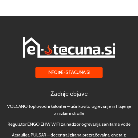
INFO@E-STACUNA.SI
Zadnje objave
VOLCANO toplovodni kalorifer – učinkovito ogrevanje in hlajenje
z nizkimi stroški
Regulator ENGO EHW WIFI za nadzor ogrevanja sanitarne vode
Aerauliqa PULSAR – decentralizirana prezračevalna enota z