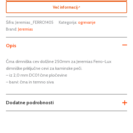
Več informacij
↗
Šifra:
Jeremias_FERRO1405
Kategorija:
ogrevanje
Brand:
Jeremias
Opis
Črna dimniška cev dolžine 250mm za Jeremias Ferro-Lux
dimniške priključne cevi za kaminske peči.
– iz 2,0 mm DC01 črne pločevine
– barvi: črna in temno siva
Dodatne podrobnosti
Teža
Ni na voljo
Dimenzije
Ni na voljo