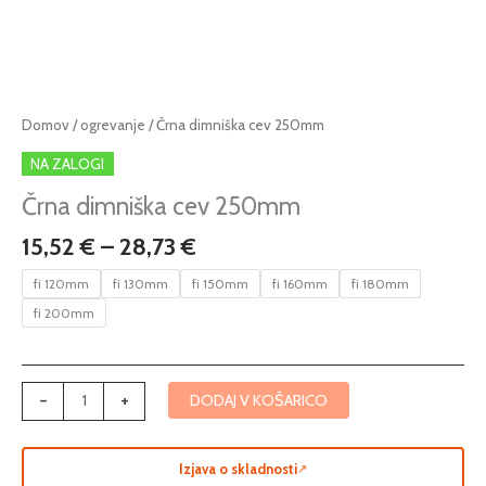
Cenovni
Črna
Domov
/
ogrevanje
/ Črna dimniška cev 250mm
razpon:
dimniška
NA ZALOGI
od
cev
15,52 €
250mm
Črna dimniška cev 250mm
do
količina
15,52
€
–
28,73
€
28,73 €
fi 120mm
fi 130mm
fi 150mm
fi 160mm
fi 180mm
fi 200mm
-
+
DODAJ V KOŠARICO
Izjava o skladnosti
↗