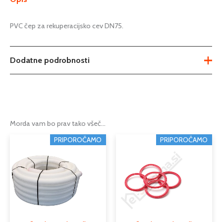
PVC čep za rekuperacijsko cev DN75.
Dodatne podrobnosti
Teža
0,02 kg
Tip
čep za cev
Morda vam bo prav tako všeč…
Podkategorija1
rekuperacija
PRIPOROČAMO
PRIPOROČAMO
Podkategorija2
prezračevalne cevi, spojke, tesnila
Podkategorija3
spojke, tesnila za cevi