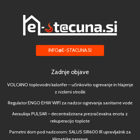
INFO@E-STACUNA.SI
Zadnje objave
VOLCANO toplovodni kalorifer – učinkovito ogrevanje in hlajenje
z nizkimi stroški
Regulator ENGO EHW WIFI za nadzor ogrevanja sanitarne vode
Aerauliqa PULSAR – decentralizirana prezračevalna enota z
rekuperacijo toplote
Pametni dom pod nadzorom: SALUS SIR600 IR upravljalnik za
klimatske naprave