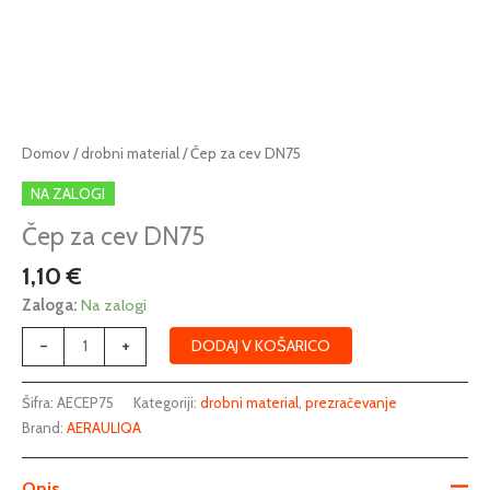
Čep
Domov
/
drobni material
/ Čep za cev DN75
za
NA ZALOGI
cev
DN75
Čep za cev DN75
količina
1,10
€
Zaloga:
Na zalogi
-
+
DODAJ V KOŠARICO
Šifra:
AECEP75
Kategoriji:
drobni material
,
prezračevanje
Brand:
AERAULIQA
Opis