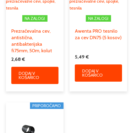
prezračevalne cevi, spojke,
prezračevalne cevi, spojke,
tesnila
tesnila
NA ZALOGI
NA ZALOGI
Prezračevalna cev,
Awenta PRO tesnilo
antistična,
za cev DN75 (5 kosov)
antibakterijska
fi75mm, 50m, kolut
5,49
€
2,68
€
DODAJ V
DODAJ V
KOŠARICO
KOŠARICO
PRIPOROČAMO