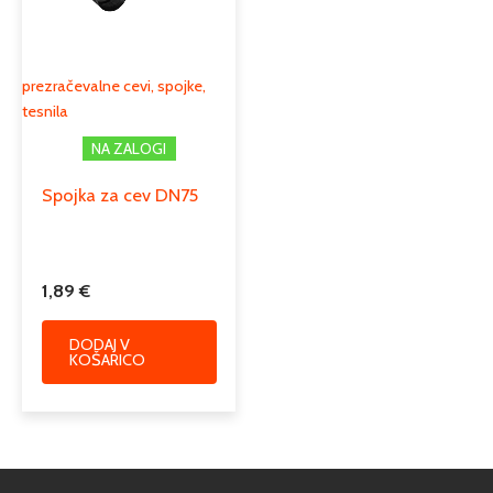
prezračevalne cevi, spojke,
tesnila
NA ZALOGI
Spojka za cev DN75
1,89
€
DODAJ V
KOŠARICO