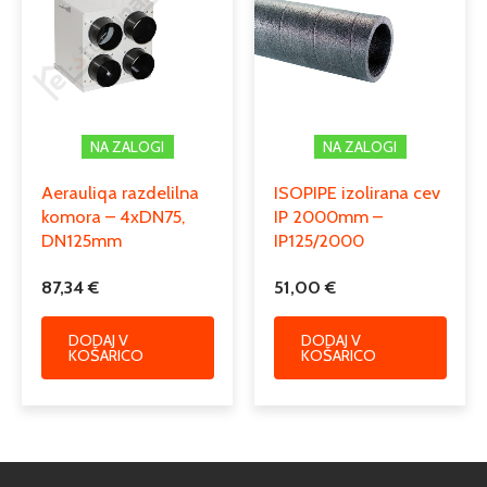
NA ZALOGI
NA ZALOGI
Aerauliqa razdelilna
ISOPIPE izolirana cev
komora – 4xDN75,
IP 2000mm –
DN125mm
IP125/2000
87,34
€
51,00
€
DODAJ V
DODAJ V
KOŠARICO
KOŠARICO