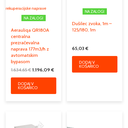
rekuperacijske naprave
NA ZALOGI
NA ZALOGI
Dušilec zvoka, 1m –
125/180, 1m
Aerauliqa QR180A
centralna
prezračevalna
65,03
€
naprava 177m3/h z
avtomatskim
bypasom
DODAJ V
KOŠARICO
1.634,65
€
1.196,09
€
DODAJ V
KOŠARICO