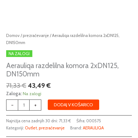
Izvirna
Trenutna
Aerauliqa
Domov
/
prezračevanje
/ Aerauliqa razdelilna komora 2xDN125,
cena
cena
razdelilna
DN150mm
je
je:
komora
NA ZALOGI
bila:
43,49 €.
2xDN125,
71,33 €.
DN150mm
Aerauliqa razdelilna komora 2xDN125,
količina
DN150mm
71,33
€
43,49
€
Zaloga:
Na zalogi
-
+
DODAJ V KOŠARICO
Najnižja cena zadnjih 30 dni:
71,33
€
Šifra:
000575
Kategoriji:
Outlet
,
prezračevanje
Brand:
AERAULIQA